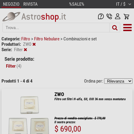
NEGOZIO
RIVISTA
%SALE%
IT / $
Categorie:
Filtro
>
Filtro Nebulare
>
Combinazioni e set
Produttori:
ZWO
Serie:
Filter
Serie prodotto:
Filter
(4)
Prodotti 1 - 4 di 4
Ordina per:
ZWO
Filtro set filtri H-alfa, SII, OIII 36 mm senza montatura
Prezzo di vendita consigliato: $ 770,00
Il nostro prezzo:
$ 690,00