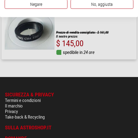
Negare
No, aggiusta
ZWO
Filtro banda metano 1,25"
Prezzo di vendita consigliato: $ 161,00
Il nostro prezzo:
$ 145,00
spedibile in
24 ore
SICUREZZA & PRIVACY
Termini e condizioni
Il marchio
Privacy
Take-back & Recycling
SULLA ASTROSHOP.IT