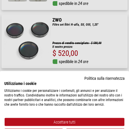
spedibile in
24 ore
ZWO
Filtro set filtri H-alfa, SII, OIII, 1,25"
Prezzo di vendita consigliato: $ 580,00
Il nostro prezzo:
$ 520,00
spedibile in
24 ore
ZWO
Politica sulla riservatezza
Utilizziamo i cookie
Filtro set filtri H-alfa, SII, OIII 31 mm senza montatura
Utilizziamo i cookie per personalizzare i contenuti, gli annunci e per analizzare il
nostro traffico. Condividiamo inoltre le informazioni sull'utilizzo del nostro sito con i
nostri partner pubblicitari e analitici, che possono combinarle con altre informazioni
Prezzo di vendita consigliato: $ 670,00
che avete fornito loro o che hanno raccolto dall'utilizzo dei loro servizi.
Il nostro prezzo:
$ 580,00
spedibile in
24 ore
Accettare tutti