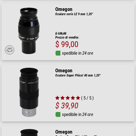
Omegon
Oculare serie LE 9 mm 1,25''
$ 139,00
Prezzo di vendita:
$ 99,00
spedibile in
24 ore
Omegon
Oculare Super Plössl 40 mm 1,25''
( 5 / 5 )
$ 39,90
spedibile in
24 ore
Omegon