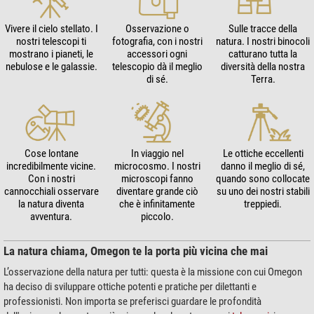
Vivere il cielo stellato. I
Osservazione o
Sulle tracce della
nostri telescopi ti
fotografia, con i nostri
natura. I nostri binocoli
mostrano i pianeti, le
accessori ogni
catturano tutta la
nebulose e le galassie.
telescopio dà il meglio
diversità della nostra
di sé.
Terra.
Cose lontane
In viaggio nel
Le ottiche eccellenti
incredibilmente vicine.
microcosmo. I nostri
danno il meglio di sé,
Con i nostri
microscopi fanno
quando sono collocate
cannocchiali osservare
diventare grande ciò
su uno dei nostri stabili
la natura diventa
che è infinitamente
treppiedi.
avventura.
piccolo.
La natura chiama, Omegon te la porta più vicina che mai
L’osservazione della natura per tutti: questa è la missione con cui Omegon
ha deciso di sviluppare ottiche potenti e pratiche per dilettanti e
professionisti. Non importa se preferisci guardare le profondità