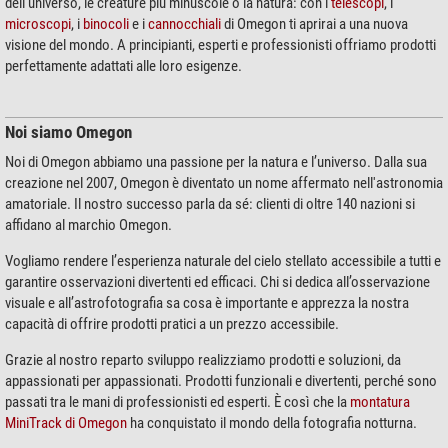
dell'universo, le creature più minuscole o la natura: con i
telescopi
, i
microscopi
, i
binocoli
e i
cannocchiali
di Omegon ti aprirai a una nuova
visione del mondo. A principianti, esperti e professionisti offriamo prodotti
perfettamente adattati alle loro esigenze.
Noi siamo Omegon
Noi di Omegon abbiamo una passione per la natura e l’universo. Dalla sua
creazione nel 2007, Omegon è diventato un nome affermato nell'astronomia
amatoriale. Il nostro successo parla da sé: clienti di oltre 140 nazioni si
affidano al marchio Omegon.
Vogliamo rendere l’esperienza naturale del cielo stellato accessibile a tutti e
garantire osservazioni divertenti ed efficaci. Chi si dedica all’osservazione
visuale e all’astrofotografia sa cosa è importante e apprezza la nostra
capacità di offrire prodotti pratici a un prezzo accessibile.
Grazie al nostro reparto sviluppo realizziamo prodotti e soluzioni, da
appassionati per appassionati. Prodotti funzionali e divertenti, perché sono
passati tra le mani di professionisti ed esperti. È così che la
montatura
MiniTrack di Omegon
ha conquistato il mondo della fotografia notturna.