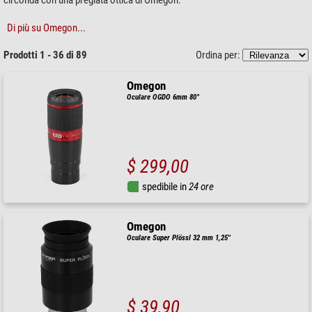
Di più su Omegon...
Prodotti 1 - 36 di 89
Ordina per:
Omegon
Oculare OGDO 6mm 80°
$ 299,00
spedibile in
24 ore
Omegon
Oculare Super Plössl 32 mm 1,25''
$ 39,90