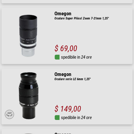
Omegon
Oculare Super Plössl Zoom 7-21mm 1,25"
$ 69,00
spedibile in
24 ore
Omegon
Oculare serie LE 6mm 1,25''
$ 149,00
spedibile in
24 ore