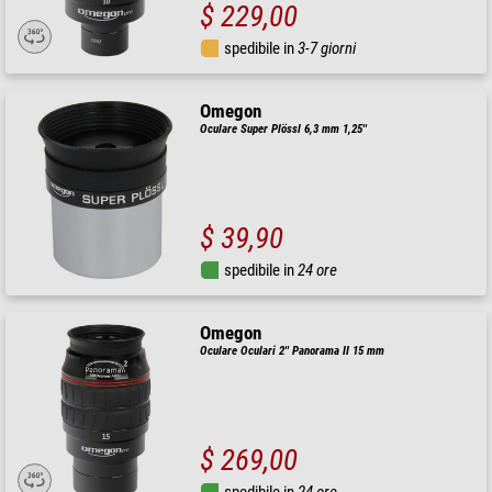
$ 229,00
spedibile in
3-7 giorni
Omegon
Oculare Super Plössl 6,3 mm 1,25''
$ 39,90
spedibile in
24 ore
Omegon
Oculare Oculari 2'' Panorama II 15 mm
$ 269,00