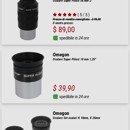
Oculare Super Plössl 56 mm 2''
( 5 / 5 )
Prezzo di vendita consigliato: $ 99,00
Il nostro prezzo:
$ 89,00
spedibile in
24 ore
Omegon
Oculare Super Plössl 10 mm 1,25''
$ 39,90
spedibile in
24 ore
Omegon
Oculare Set oculari K 10mm, K 25mm