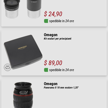
$ 24,90
spedibile in
24 ore
Omegon
Kit oculari per principianti
$ 89,00
spedibile in
24 ore
Omegon
Panorama II 10 mm oculare 1,25''