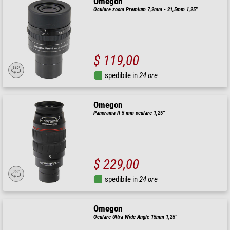
Omegon
Oculare zoom Premium 7,2mm - 21,5mm 1,25"
$ 119,00
spedibile in
24 ore
Omegon
Panorama II 5 mm oculare 1,25''
$ 229,00
spedibile in
24 ore
Omegon
Oculare Ultra Wide Angle 15mm 1,25"