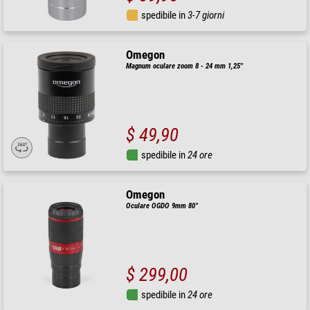
spedibile in
3-7 giorni
Omegon
Magnum oculare zoom 8 - 24 mm 1,25''
$ 49,90
spedibile in
24 ore
Omegon
Oculare OGDO 9mm 80°
$ 299,00
spedibile in
24 ore