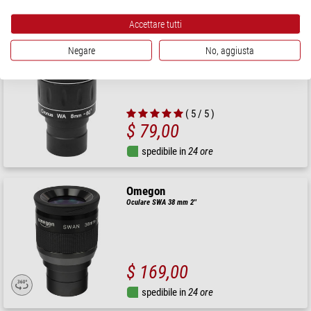
spedibile in
24 ore
Accettare tutti
Negare
No, aggiusta
Omegon
Oculare Cronus WA 8 mm 1,25"
( 5 / 5 )
$ 79,00
spedibile in
24 ore
Omegon
Oculare SWA 38 mm 2''
$ 169,00
spedibile in
24 ore