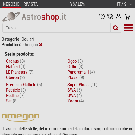
NEGOZIO
RIVISTA
%SALE%
IT / $
Categorie:
Oculari
Produttori:
Omegon
Serie prodotto:
Cronus
(8)
Ogdo
(5)
Flatfield
(1)
Ortho
(3)
LE Planetary
(7)
Panorama II
(4)
Oberon
(2)
Plössl
(9)
Premium Flatfield
(5)
Super Plössl
(10)
Recticle
(3)
SWA
(6)
Redline
(7)
UWA
(4)
Set
(8)
Zoom
(4)
Il fascino delle stelle, del microcosmo e della natura: scopri il mondo che ci
circonda con una pregiata ottica di Omegon.