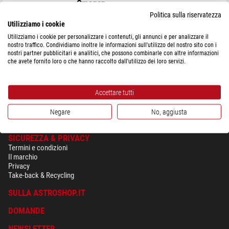
Omegon
Planetari Personali Universe2Go+ + Occhiali per eclissi solari
Politica sulla riservatezza
Solar Safe Deluxe
Utilizziamo i cookie
Prezzo di vendita consigliato: $ 118,90
Utilizziamo i cookie per personalizzare i contenuti, gli annunci e per analizzare il
Il nostro prezzo:
nostro traffico. Condividiamo inoltre le informazioni sull'utilizzo del nostro sito con i
$ 99,00
nostri partner pubblicitari e analitici, che possono combinarle con altre informazioni
che avete fornito loro o che hanno raccolto dall'utilizzo dei loro servizi.
spedibile in
24 ore
Accettare tutti
Negare
No, aggiusta
SICUREZZA & PRIVACY
Termini e condizioni
Il marchio
Privacy
Take-back & Recycling
SULLA ASTROSHOP.IT
DOMANDE
NEWSLETTER