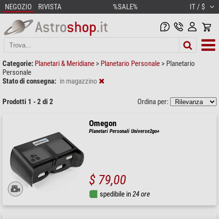
NEGOZIO
RIVISTA
%SALE%
IT / $
Categorie:
Planetari & Meridiane
>
Planetario Personale
>
Planetario
Personale
Stato di consegna:
in magazzino
Prodotti 1 - 2 di 2
Ordina per:
Omegon
Planetari Personali Universe2go+
$ 79,00
spedibile in
24 ore