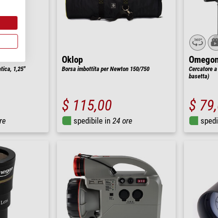
Oklop
Omego
tica, 1,25"
Borsa imbottita per Newton 150/750
Cercatore a
basetta)
$ 115,00
$ 79
re
spedibile in
24 ore
spedi