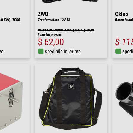
ZWO
Oklop
edi EQ5, HEQ5,
Trasformatore 12V 5A
Borsa imbot
Prezzo di vendita consigliato: $ 69,00
Il nostro prezzo:
$ 62,00
$ 11
re
spedibile in
24 ore
spedi