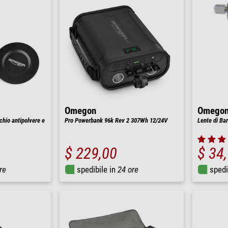
Omegon
Omego
hio antipolvere e
Pro Powerbank 96k Rev 2 307Wh 12/24V
Lente di Bar
$ 229,00
$ 34
re
spedibile in
24 ore
spedi