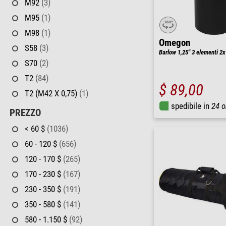
M92
(3)
M95
(1)
M98
(1)
Omegon
S58
(3)
Barlow 1,25'' 3 elementi 2x
S70
(2)
T2
(84)
$ 89,00
T2 (M42 X 0,75)
(1)
spedibile in
24 o
PREZZO
< 60 $
(1036)
60 - 120 $
(656)
120 - 170 $
(265)
170 - 230 $
(167)
230 - 350 $
(191)
350 - 580 $
(141)
580 - 1.150 $
(92)