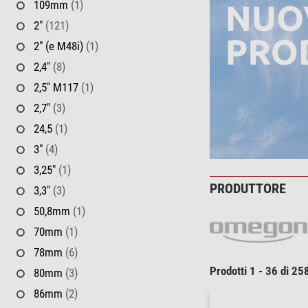
109mm
(1)
2"
(121)
2" (e M48i)
(1)
2,4"
(8)
2,5" M117
(1)
2,7"
(3)
24,5
(1)
3"
(4)
3,25"
(1)
PRODUTTORE
3,3"
(3)
50,8mm
(1)
70mm
(1)
78mm
(6)
Prodotti 1 - 36 di 25
80mm
(3)
86mm
(2)