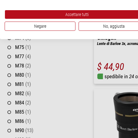
M66
(1)
M68
(37)
Accettare tutti
M69
(4)
Negare
No, aggiusta
M72
(6)
Omegon
M74
(8)
Lente di Barlow 3x, acroma
M75
(1)
M77
(4)
$ 44,90
M78
(2)
M80
(1)
spedibile in
24 o
M81
(1)
M82
(6)
M84
(2)
M85
(1)
M86
(1)
M90
(13)