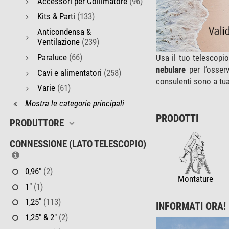
Accessori per Collimatore
(96)
Kits & Parti
(133)
Anticondensa &
Ventilazione
(239)
Paraluce
(66)
Usa il tuo telescopi
nebulare
per l’osserv
Cavi e alimentatori
(258)
consulenti sono a tua
Varie
(61)
Mostra le categorie principali
PRODOTTI
PRODUTTORE
CONNESSIONE (LATO TELESCOPIO)
0,96"
(2)
Montature
1"
(1)
1,25"
(113)
INFORMATI ORA!
1,25" & 2"
(2)