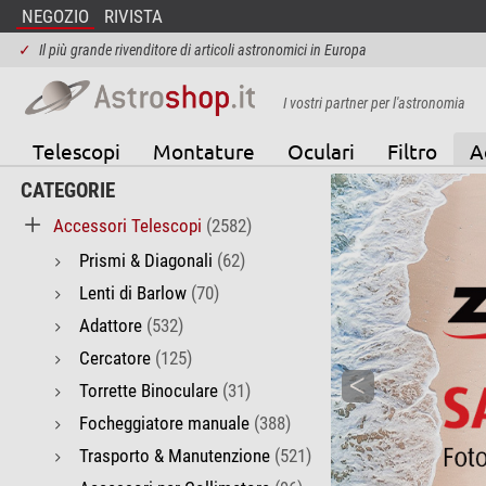
NEGOZIO
RIVISTA
✓
Il più grande rivenditore di articoli astronomici in Europa
I vostri partner per l'astronomia
Telescopi
Montature
Oculari
Filtro
A
CATEGORIE
Accessori Telescopi
(2582)
Prismi & Diagonali
(62)
Lenti di Barlow
(70)
Adattore
(532)
Cercatore
(125)
Torrette Binoculare
(31)
Focheggiatore manuale
(388)
Trasporto & Manutenzione
(521)