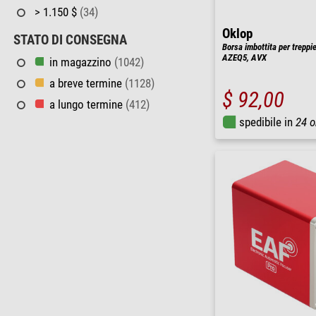
> 1.150 $
(34)
Oklop
STATO DI CONSEGNA
Borsa imbottita per treppi
AZEQ5, AVX
in magazzino
(1042)
a breve termine
(1128)
$ 92,00
a lungo termine
(412)
spedibile in
24 o