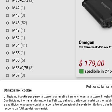
M36x0,75
(2)
M42
(1)
M43
(3)
M48
(52)
M49
(1)
M52
(1)
Omegon
M54
(41)
Pro Powerbank 48k Rev 2
M55
(1)
M56
(5)
$ 179,00
M56x0,75
(3)
spedibile in
24 o
M57
(3)
M58
(3)
Politica sulla rise
M60
(7)
Utilizziamo i cookie
Utilizziamo i cookie per personalizzare i contenuti, gli annunci e per analizzare il nostro t
M63
(2)
Condividiamo inoltre le informazioni sull'utilizzo del nostro sito con i nostri partner pubbl
M65
(2)
e analitici, che possono combinarle con altre informazioni che avete fornito loro o che 
raccolto dall'utilizzo dei loro servizi.