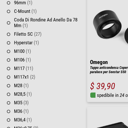
96mm
(1)
C-Mount
(1)
Coda Di Rondine Ad Anello Da 78
Mm
(1)
Filetto SC
(27)
Hyperstar
(1)
M100
(1)
M106
(1)
Omegon
M117
(11)
Tappo anticondensa Coperc
paraluce per Seestar S50
M117x1
(2)
$ 39,90
M28
(1)
M28,5
(1)
spedibile in
24 o
M35
(3)
M36
(1)
M36,4
(1)