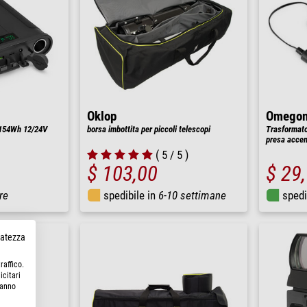
Oklop
Omego
 154Wh 12/24V
borsa imbottita per piccoli telescopi
Trasformato
presa accen
( 5 / 5 )
$ 103,00
$ 29
re
spedibile in
6-10 settimane
spedi
rvatezza
raffico.
icitari
hanno