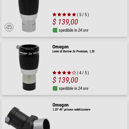
( 5 / 5 )
$ 139,00
spedibile in
24 ore
Omegon
Lente di Barlow 2x Premium, 1,25
( 4 / 5 )
$ 139,00
spedibile in
24 ore
Omegon
1.25" 45° prisma raddrizzatore