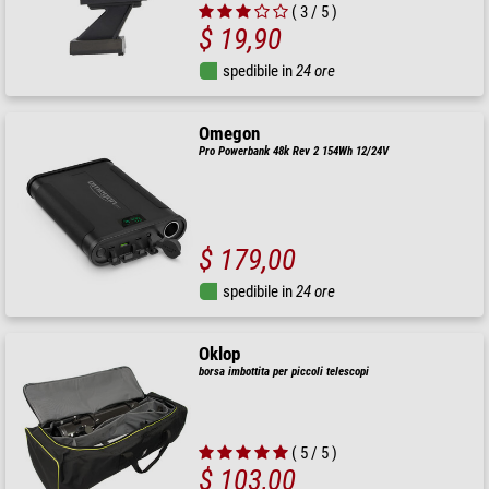
( 3 / 5 )
$ 19,90
spedibile in
24 ore
Omegon
Pro Powerbank 48k Rev 2 154Wh 12/24V
$ 179,00
spedibile in
24 ore
Oklop
borsa imbottita per piccoli telescopi
( 5 / 5 )
$ 103,00