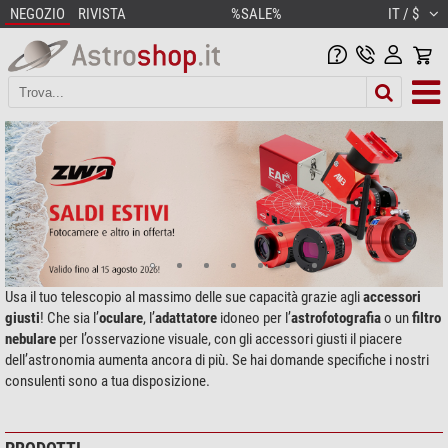
NEGOZIO
RIVISTA
%SALE%
IT / $
Usa il tuo telescopio al massimo delle sue capacità grazie agli
accessori
giusti
! Che sia l’
oculare
, l’
adattatore
idoneo per l’
astrofotografia
o un
filtro
nebulare
per l’osservazione visuale, con gli accessori giusti il piacere
dell’astronomia aumenta ancora di più. Se hai domande specifiche i nostri
consulenti sono a tua disposizione.