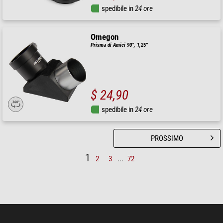
spedibile in
24 ore
Omegon
Prisma di Amici 90°, 1,25''
$ 24,90
spedibile in
24 ore
PROSSIMO
1
2
3
...
72