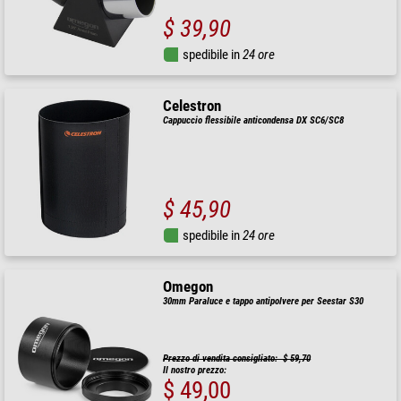
$ 39,90
spedibile in
24 ore
Celestron
Cappuccio flessibile anticondensa DX SC6/SC8
$ 45,90
spedibile in
24 ore
Omegon
30mm Paraluce e tappo antipolvere per Seestar S30
Prezzo di vendita consigliato: $ 59,70
Il nostro prezzo:
$ 49,00