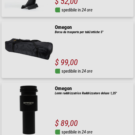
$ 52,00
spedibile in
24 ore
Omegon
Borsa da trasporto per tubi/ottiche 5''
$ 99,00
spedibile in
24 ore
Omegon
Lente raddrizzatrice Raddrizzatore deluxe 1,25"
$ 89,00
spedibile in
24 ore