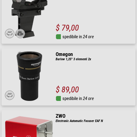
$ 79,00
spedibile in
24 ore
Omegon
Barlow 1,25'' 3 elementi 2x
$ 89,00
spedibile in
24 ore
ZWO
Electronic Automatic Focuser EAF N