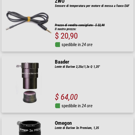
ZWO
Sensore di temperatura per motore di messa a fuoco EAF
Prezzo di vendita consigliato: $ 22,90
Il nostro prezzo:
$ 20,90
spedibile in
24 ore
Baader
Lente di Barlow 2,25x/1,3x Q 1,25"
$ 64,00
spedibile in
24 ore
Omegon
Lente di Barlow 3x Premium, 1,25