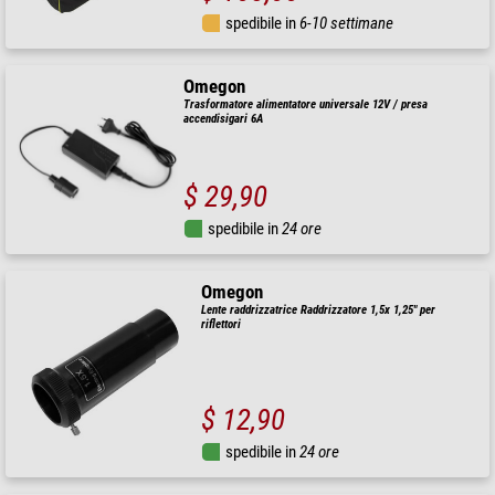
spedibile in
6-10 settimane
Omegon
Trasformatore alimentatore universale 12V / presa
accendisigari 6A
$ 29,90
spedibile in
24 ore
Omegon
Lente raddrizzatrice Raddrizzatore 1,5x 1,25" per
riflettori
$ 12,90
spedibile in
24 ore