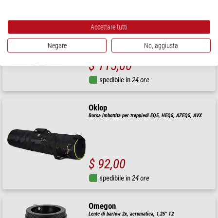
Oklop
Borsa imbottita per Maksutov 90, 102 e 127
Accettare tutti
Negare
No, aggiusta
$ 115,00
spedibile in
24 ore
Oklop
Borsa imbottita per treppiedi EQ5, HEQ5, AZEQ5, AVX
$ 92,00
spedibile in
24 ore
Omegon
Lente di barlow 2x, acromatica, 1,25'' T2