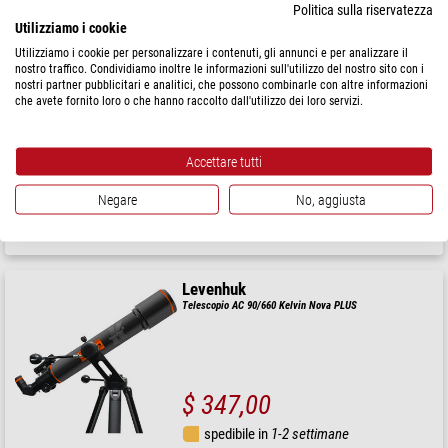
$ 370,00
Politica sulla riservatezza
Utilizziamo i cookie
spedibile in
1-2 settimane
Utilizziamo i cookie per personalizzare i contenuti, gli annunci e per analizzare il
nostro traffico. Condividiamo inoltre le informazioni sull'utilizzo del nostro sito con i
nostri partner pubblicitari e analitici, che possono combinarle con altre informazioni
Levenhuk
che avete fornito loro o che hanno raccolto dall'utilizzo dei loro servizi.
Telescopio AC 70/700 Kelvin Nova PLUS
Accettare tutti
$ 278,00
Negare
No, aggiusta
spedibile in
24 ore
Levenhuk
Telescopio AC 90/660 Kelvin Nova PLUS
$ 347,00
spedibile in
1-2 settimane