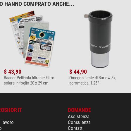
TO HANNO COMPRATO ANCHE...
$ 43,90
$ 44,90
Baader Pellicola filtrante Filtro
Omegon Lente di Barlow 3x,
solare in foglio 20 x 29 cm
acromatica, 1,25"
ROSHOP.IT
DOMANDE
Assistenza
i lavoro
Consulenza
o
Contatti