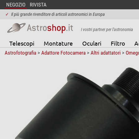
NEGOZIO
RIVISTA
✓
Il più grande rivenditore di articoli astronomici in Europa
I vostri partner per l'astronomia
Telescopi
Montature
Oculari
Filtro
A
Astrofotografia
>
Adattore Fotocamera
>
Altri adattatori
>
Omeg