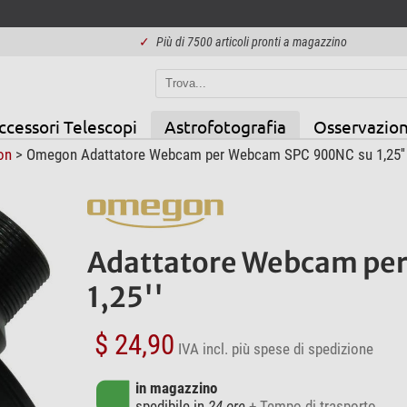
✓
Più di 7500 articoli pronti a magazzino
ccessori Telescopi
Astrofotografia
Osservazion
on
> Omegon Adattatore Webcam per Webcam SPC 900NC su 1,25''
Adattatore Webcam pe
1,25''
$ 24,90
IVA incl.
più spese di spedizione
in magazzino
spedibile in
24 ore
+ Tempo di trasporto