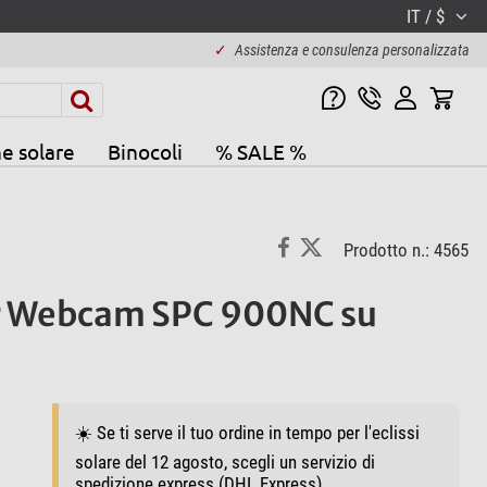
IT / $
✓
Assistenza e consulenza personalizzata
e solare
Binocoli
% SALE %
Prodotto n.: 4565
r Webcam SPC 900NC su
☀️ Se ti serve il tuo ordine in tempo per l'eclissi
solare del 12 agosto, scegli un servizio di
spedizione express (DHL Express).