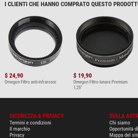
I CLIENTI CHE HANNO COMPRATO QUESTO PRODOT
$ 24,90
$ 19,90
Omegon Filtro anti-infrarossi
Omegon Filtro lunare Premium
1,25''
SICUREZZA & PRIVACY
SULLA AST
Termini e condizioni
Chi siamo
Il marchio
Opportunità d
Privacy
Mappa del sit