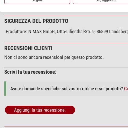
Dimensioni esterne Lunghezza x Larghezza x Altezza (mm)
SICUREZZA DEL PRODOTTO
Produttore:
NIMAX GmbH, Otto-Lilienthal-Str. 9, 86899 Landsbe
RECENSIONI CLIENTI
Non ci sono ancora recensioni per questo prodotto.
Scrivi la tua recensione:
Avete domande specifiche sul vostro ordine o sui prodotti?
Co
Aggiungi la tua recensione.