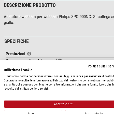
DESCRIZIONE PRODOTTO
Adatatore webcam per webcam Philips SPC 900NC. Si collega ad un
giallo.
SPECIFICHE
Prestazioni
Connessione (lato telescopio)
Politica sulla rise
Connessione (lato fotocamera)
Utilizziamo i cookie
Lunghezza dell'ottica (mm)
Utilizziamo i cookie per personalizzare i contenuti, gli annunci e per analizzare il nostro t
Condividiamo inoltre le informazioni sull'utilizzo del nostro sito con i nostri partner pubbl
Generale
e analitici, che possono combinarle con altre informazioni che avete fornito loro o che 
raccolto dall'utilizzo dei loro servizi.
Materiale
Colore
Tipo
Accettare tutti
Tecnica di fabbricazione
Negare
No, aggiusta