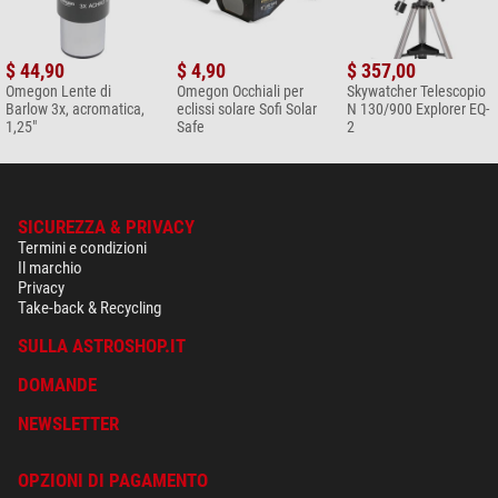
$ 44,90
$ 4,90
$ 357,00
Omegon Lente di
Omegon Occhiali per
Skywatcher Telescopio
Barlow 3x, acromatica,
eclissi solare Sofi Solar
N 130/900 Explorer EQ-
1,25"
Safe
2
SICUREZZA & PRIVACY
Termini e condizioni
Il marchio
Privacy
Take-back & Recycling
SULLA ASTROSHOP.IT
DOMANDE
NEWSLETTER
OPZIONI DI PAGAMENTO