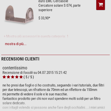
euro EMC Cercasole
Filtri per cannocchiali, piccoli telescopi amatoriali e teleobiettivi
Cercatore solare S 074, parte
Filtri per telescopi da medi a grandi
superiore
$ 33,90*
(Stefan Taube)
Per molti anni, questa speciale pellicola è stata LA soluzione per i filtri
solari fai da te per strumenti ottici come telescopi, cannocchiali o
+ Mostra più accessori in questa categoria: 1
obiettivi di fotocamere.
mostra di più...
Filtro (2)
Per l'osservazione a occhio nudo, utilizzi gli occhiali
Solar Viewer
AstroSolar
. Possono essere utilizzati direttamente senza ulteriori
Baader Filtro blocca banda
Solar Continuum 2"
modifiche.
RECENSIONI CLIENTI
$ 229,00*
(Stefan Taube)
contentissimo
Recensione di
fossilii
su 04.07.2015 15:21:42
( 5 / 5 )
ne ho presi due fogli e ci ho costruito, seguendo i vari tutorials, due filtri
+ Mostra più accessori in questa categoria: 1
per due telescopi, un rifrattore da 70mm ed un riflettore da 150mm
mi permette di vedere il sole e le sue macchie.
Pubblicazioni (2)
fantastico prodotto per chi non vuol spendere molti soldi per un filtro
solare dedicato.
Oculum Verlag Solar Eclipse
con i ritagli volendo si possono anche fare degli occhialini....i miei amici
Atlas