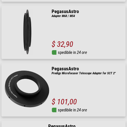
PegasusAstro
Adapter M68 / M54
$ 32,90
spedibile in
24 ore
PegasusAstro
Prodigy Microfocuser Telescope Adapter for SCT 2''
$ 101,00
spedibile in
24 ore
PegasusAstro