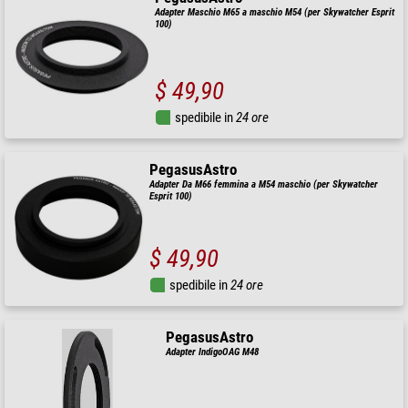
Adapter Maschio M65 a maschio M54 (per Skywatcher Esprit
100)
$ 49,90
spedibile in
24 ore
PegasusAstro
Adapter Da M66 femmina a M54 maschio (per Skywatcher
Esprit 100)
$ 49,90
spedibile in
24 ore
PegasusAstro
Adapter IndigoOAG M48