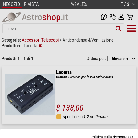
NEGOZIO
RIVISTA
%SALE%
IT / $
Categorie:
Accessori Telescopi
>
Anticondensa & Ventilazione
Produttori:
Lacerta
Prodotti 1 - 1 di 1
Ordina per:
Lacerta
Comandi Comando per fascia anticondensa
$ 138,00
spedibile in
1-2 settimane
Politica sulla riservatezza