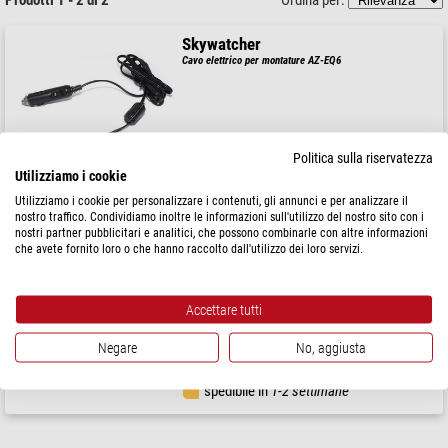
Skywatcher
Cavo elettrico per montature AZ-EQ6
$ 38,90
Politica sulla riservatezza
Utilizziamo i cookie
spedibile in
1-2 settimane
Utilizziamo i cookie per personalizzare i contenuti, gli annunci e per analizzare il
nostro traffico. Condividiamo inoltre le informazioni sull'utilizzo del nostro sito con i
nostri partner pubblicitari e analitici, che possono combinarle con altre informazioni
Skywatcher
che avete fornito loro o che hanno raccolto dall'utilizzo dei loro servizi.
Cavo elettrico per EQ-8
Accettare tutti
Negare
No, aggiusta
$ 38,90
spedibile in
1-2 settimane