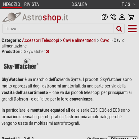
NEGOZIO
RIVISTA
%SALE%
IT / $
Categorie:
Accessori Telescopi
>
Cavi e alimentatori
>
Cavo
>
Cavi di
alimentazione
Produttori:
Skywatcher
SkyWatcher
è un marchio dell’azienda Synta. I prodotti SkyWatcher sono
molto apprezzati dagli astronomi amatoriali, da una parte per via della
vastità dell’assortimento
– che va dai piccoli telescopi per principianti ai
grandi Dobson - e dall’altra per la loro
convenienza
.
In particolare le
montature equatoriali
delle serie EQ5, EQ6 ed EQ8 sono
ormai indispensabili per chi pratica l’astronomia amatoriale, perché
vengono usate da moltissimi astrofotografi.
Prodotti 1 - 2 di 2
Ordina per: