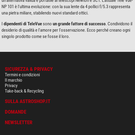
un'alternativa valida e portatile ai telescopi Newton e SCT. L'attuale Tele Vue-
NP 101 è l'ultima evoluzione: con la sua lente da 4 pollici f/5.3 rappresenta
una pietra miliare, stabilendo nuovi standard ottici.
I
dipendenti di TeleVue
sono
un grande fattore di successo
. Condividono il
desiderio di qualità e l'amore per l'osservazione. Ecco perché creano ogni
singolo prodotto come se fosse il loro.
SICUREZZA & PRIVACY
Termini e condizioni
Il marchio
Privacy
Take-back & Recycling
SULLA ASTROSHOP.IT
DOMANDE
NEWSLETTER