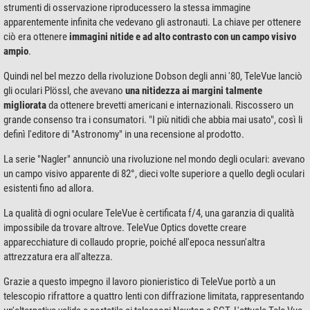
strumenti di osservazione riproducessero la stessa immagine
apparentemente infinita che vedevano gli astronauti. La chiave per ottenere
ciò era ottenere
immagini nitide e ad alto contrasto con un campo visivo
ampio
.
Quindi nel bel mezzo della rivoluzione Dobson degli anni '80, TeleVue lanciò
gli oculari Plössl, che avevano
una nitidezza ai margini talmente
migliorata
da ottenere brevetti americani e internazionali. Riscossero un
grande consenso tra i consumatori. "I più nitidi che abbia mai usato", così li
definì l'editore di "Astronomy" in una recensione al prodotto.
La serie "Nagler" annunciò una rivoluzione nel mondo degli oculari: avevano
un campo visivo apparente di 82°, dieci volte superiore a quello degli oculari
esistenti fino ad allora.
La qualità di ogni oculare TeleVue è certificata f/4, una garanzia di qualità
impossibile da trovare altrove. TeleVue Optics dovette creare
apparecchiature di collaudo proprie, poiché all'epoca nessun'altra
attrezzatura era all'altezza.
Grazie a questo impegno il lavoro pionieristico di TeleVue portò a un
telescopio rifrattore a quattro lenti con diffrazione limitata, rappresentando