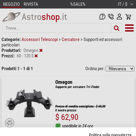
NEGOZIO
RIVISTA
%SALE%
IT / $
Categorie:
Accessori Telescopi
>
Cercatore
>
Supporti ed accessori
particolari
Produttori:
Omegon
Prezzi:
60 - 120 $
Prodotti 1 - 1 di 1
Ordina per:
Omegon
Supporto per cercatore Tri-Finder
Prezzo di vendita consigliato: $ 69,00
Il nostro prezzo:
$ 62,90
spedibile in
24 ore
Politica sulla riservatezza