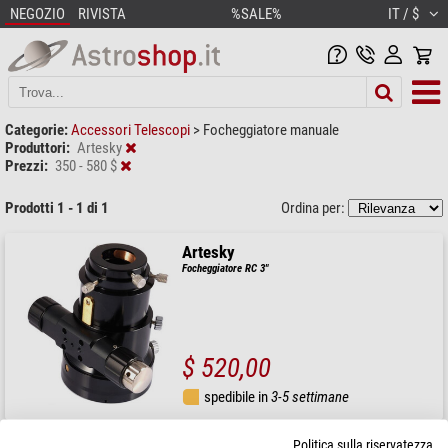
NEGOZIO
RIVISTA
%SALE%
IT / $
Categorie:
Accessori Telescopi
>
Focheggiatore manuale
Produttori:
Artesky
Prezzi:
350 - 580 $
Prodotti 1 - 1 di 1
Ordina per:
Artesky
Focheggiatore RC 3"
$ 520,00
spedibile in
3-5 settimane
Politica sulla riservatezza