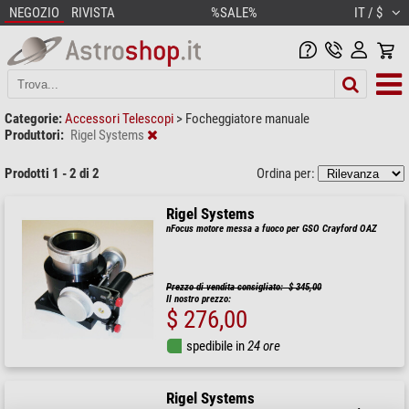
NEGOZIO
RIVISTA
%SALE%
IT / $
Categorie:
Accessori Telescopi
>
Focheggiatore manuale
Produttori:
Rigel Systems
Prodotti 1 - 2 di 2
Ordina per:
Rigel Systems
nFocus motore messa a fuoco per GSO Crayford OAZ
Prezzo di vendita consigliato: $ 345,00
Il nostro prezzo:
$ 276,00
spedibile in
24 ore
Rigel Systems