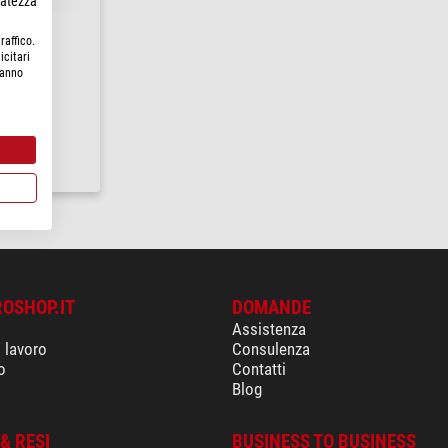
rvatezza
raffico.
icitari
hanno
0 mm per
 2”
re
ROSHOP.IT
DOMANDE
Assistenza
i lavoro
Consulenza
o
Contatti
Blog
& RESI
BUSINESS TO BUSINESS