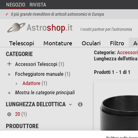
NEGOZIO
RIVISTA
✓
Il più grande rivenditore di articoli astronomici in Europa
I vostri partner per l'astronomia
Telescopi
Montature
Oculari
Filtro
A
Categorie:
Accessori
CATEGORIE
Lunghezza dell'ottica
Accessori Telescopi
(1)
Prodotti 1 - 1 di 1
Focheggiatore manuale
(1)
Adattore
(1)
Mostra le categorie principali
LUNGHEZZA DELL'OTTICA
20
(1)
PRODUTTORE
Omegon
(1)