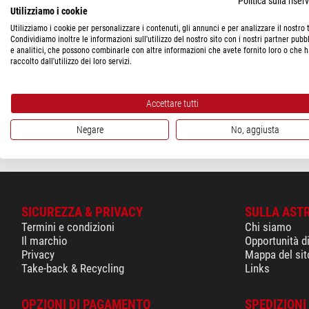
Politica sulla rise
Utilizziamo i cookie
PREZZO
Utilizziamo i cookie per personalizzare i contenuti, gli annunci e per analizzare il nostro t
Omegon
Condividiamo inoltre le informazioni sull'utilizzo del nostro sito con i nostri partner pubbl
< 60 $
(1)
e analitici, che possono combinarle con altre informazioni che avete fornito loro o che 
Raccordo di prolunga da 2
raccolto dall'utilizzo dei loro servizi.
focheggiatore Crayford da
STATO DI CONSEGNA
$ 19,90
in magazzino
(1)
Accettare tutti
spedibile in
24 o
Negare
No, aggiusta
SICUREZZA & PRIVACY
SULLA AST
Termini e condizioni
Chi siamo
Il marchio
Opportunità d
Privacy
Mappa del sit
Take-back & Recycling
Links
OPZIONI DI PAGAMENTO
SPEDIZIONI 