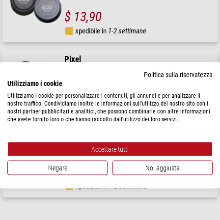
$ 13,90
spedibile in
1-2 settimane
Pixel
Protezione Antipolvere Copriobiettivo posteriore BF-15L +
Copriobiettivo anteriore BF-15B per Nikon
Politica sulla riservatezza
Utilizziamo i cookie
$ 12,90
Utilizziamo i cookie per personalizzare i contenuti, gli annunci e per analizzare il
nostro traffico. Condividiamo inoltre le informazioni sull'utilizzo del nostro sito con i
spedibile in
1-2 settimane
nostri partner pubblicitari e analitici, che possono combinarle con altre informazioni
che avete fornito loro o che hanno raccolto dall'utilizzo dei loro servizi.
Pixel
Protezione Antipolvere Copriobiettivo posteriore BF-14L +
Accettare tutti
Copriobiettivo anteriore BF-14B per Sony
Negare
No, aggiusta
$ 12,90
spedibile in
1-2 settimane