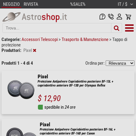
NEGOZIO
RIVISTA
%SALE%
IT / $
Categorie:
Accessori Telescopi
>
Trasporto & Manutenzione
>
Tappo di
protezione
Produttori:
Pixel
Prodotti 1 - 4 di 4
Ordina per:
Pixel
Protezione Antipolvere Copriobiettivo posteriore BF-13L +
copriobiettivo anteriore BF-13B per Olympus Reflex
$ 12,90
spedibile in
24 ore
Pixel
Protezione Antipolvere Copriobiettivo posteriore BF-16L +
copriobiettivo anteriore BF-16B per Canon