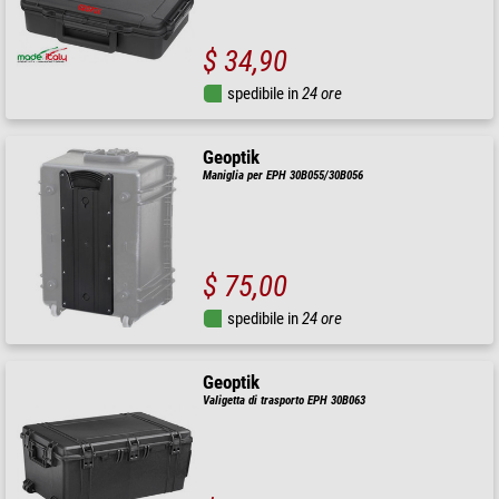
$ 34,90
spedibile in
24 ore
Geoptik
Maniglia per EPH 30B055/30B056
$ 75,00
spedibile in
24 ore
Geoptik
Valigetta di trasporto EPH 30B063