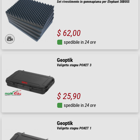
Set rivestimento in gommapiuma per Elephant 30B055
$ 62,00
spedibile in
24 ore
Geoptik
Valigetta stagna POKET 3
$ 25,90
spedibile in
24 ore
Geoptik
Valigetta stagna POKET 1