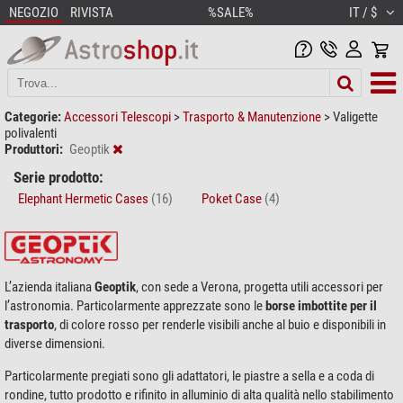
NEGOZIO
RIVISTA
%SALE%
IT / $
Categorie:
Accessori Telescopi
>
Trasporto & Manutenzione
>
Valigette
polivalenti
Produttori:
Geoptik
Serie prodotto:
Elephant Hermetic Cases
(16)
Poket Case
(4)
L’azienda italiana
Geoptik
, con sede a Verona, progetta utili accessori per
l’astronomia. Particolarmente apprezzate sono le
borse imbottite per il
trasporto
, di colore rosso per renderle visibili anche al buio e disponibili in
diverse dimensioni.
Particolarmente pregiati sono gli adattatori, le piastre a sella e a coda di
rondine, tutto prodotto e rifinito in alluminio di alta qualità nello stabilimento