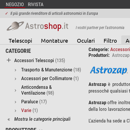
NEGOZIO
RIVISTA
✓
Il più grande rivenditore di articoli astronomici in Europa
I vostri partner per l'astronomia
Telescopi
Montature
Oculari
Filtro
A
Categorie:
Accessori
CATEGORIE
Produttori:
Astrozap
Accessori Telescopi
(135)
Trasporto & Manutenzione
(18)
Accessori per Collimatore
(1)
Astrozap
è produttor
Anticondensa &
pressoché qualsiasi 
Ventilazione
(98)
Paraluce
(17)
Astrozap
offre inoltre
della loro lavorazione
Varie
(1)
Mostra le categorie principali
L'azienda ha sede a Cl