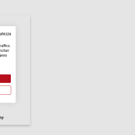
rvatezza
raffico.
icitari
hanno
Dobson
re