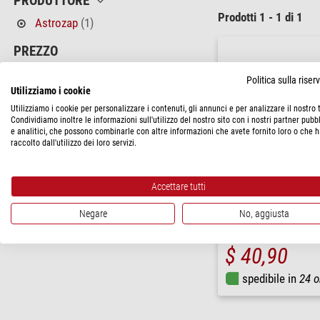
PRODUTTORE
Prodotti 1 - 1 di 1
Astrozap
(1)
PREZZO
< 60 $
(1)
Politica sulla rise
Utilizziamo i cookie
STATO DI CONSEGNA
Utilizziamo i cookie per personalizzare i contenuti, gli annunci e per analizzare il nostro t
Condividiamo inoltre le informazioni sull'utilizzo del nostro sito con i nostri partner pubbl
in magazzino
(1)
e analitici, che possono combinarle con altre informazioni che avete fornito loro o che 
raccolto dall'utilizzo dei loro servizi.
Accettare tutti
Astrozap
Negare
No, aggiusta
Vassoio portaoculari per 
$ 40,90
spedibile in
24 o