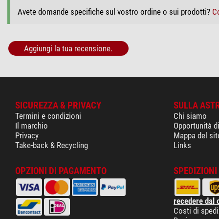
Avete domande specifiche sul vostro ordine o sui prodotti?
Co
Aggiungi la tua recensione.
SICUREZZA & PRIVACY
SULLA AST
Termini e condizioni
Chi siamo
Il marchio
Opportunità d
Privacy
Mappa del sit
Take-back & Recycling
Links
OPZIONI DI PAGAMENTO
SPEDIZIONI 
recedere dal 
Costi di sped