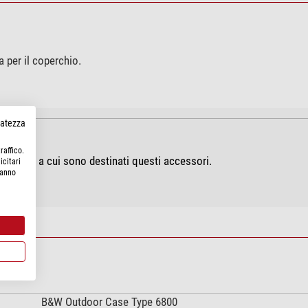
 per il coperchio.
rvatezza
raffico.
a valigia a cui sono destinati questi accessori.
icitari
hanno
B&W Outdoor Case Type 6800