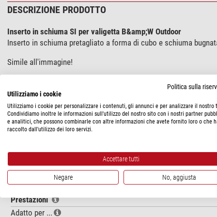
DESCRIZIONE PRODOTTO
Inserto in schiuma SI per valigetta B&amp;W Outdoor
Inserto in schiuma pretagliato a forma di cubo e schiuma bugnata
Simile all'immagine!
Politica sulla rise
Commento del nostro esperto:
Utilizziamo i cookie
Utilizziamo i cookie per personalizzare i contenuti, gli annunci e per analizzare il nostro t
Nelle specifiche tecniche troverete le informazioni relative all
Condividiamo inoltre le informazioni sull'utilizzo del nostro sito con i nostri partner pubbl
e analitici, che possono combinarle con altre informazioni che avete fornito loro o che 
Stefan Rieger
raccolto dall'utilizzo dei loro servizi.
Accettare tutti
SPECIFICHE
Negare
No, aggiusta
Prestazioni
Adatto per ...