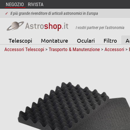
NEGOZIO
RIVISTA
✓
Il più grande rivenditore di articoli astronomici in Europa
I vostri partner per l'astronomia
Telescopi
Montature
Oculari
Filtro
A
Accessori Telescopi
>
Trasporto & Manutenzione
>
Accessori
>