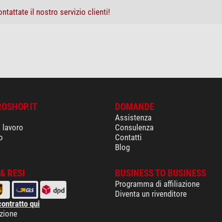
ntattate il nostro servizio clienti!
ROSHOP.IT
DOMANDE
Assistenza
i lavoro
Consulenza
o
Contatti
Blog
& RESI
BUSINESS TO BUSINESS
Programma di affiliazione
Diventa un rivenditore
contratto qui
izione