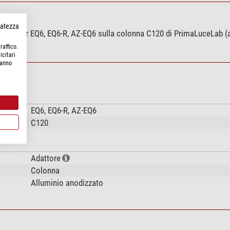
rvatezza
kywatcher EQ6, EQ6-R, AZ-EQ6 sulla colonna C120 di PrimaLuceLab (a
raffico.
icitari
hanno
EQ6, EQ6-R, AZ-EQ6
C120
Adattore
Colonna
Alluminio anodizzato