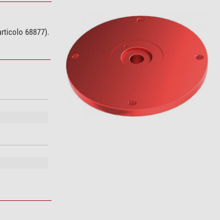
rticolo 68877).