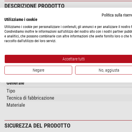
DESCRIZIONE PRODOTTO
Politica sulla rise
Questa piastra adattatore consente di installare le montature S
Utilizziamo i cookie
Utilizziamo i cookie per personalizzare i contenuti, gli annunci e per analizzare il nostro t
Condividiamo inoltre le informazioni sull'utilizzo del nostro sito con i nostri partner pubbl
e analitici, che possono combinarle con altre informazioni che avete fornito loro o che 
SPECIFICHE
raccolto dall'utilizzo dei loro servizi.
Prestazioni
Accettare tutti
Adatto per ...
Adatto per ...
Negare
No, aggiusta
Generale
Tipo
Tecnica di fabbricazione
Materiale
SICUREZZA DEL PRODOTTO