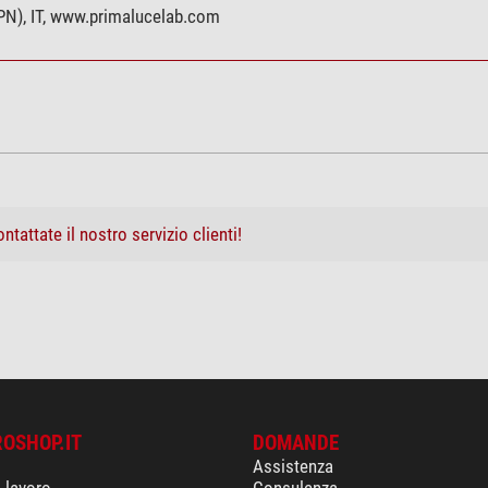
(PN), IT, www.primalucelab.com
ntattate il nostro servizio clienti!
ROSHOP.IT
DOMANDE
Assistenza
i lavoro
Consulenza