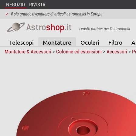
NEGOZIO
RIVISTA
✓
Il più grande rivenditore di articoli astronomici in Europa
I vostri partner per l'astronomia
Telescopi
Montature
Oculari
Filtro
A
Montature & Accessori
>
Colonne ed estensioni
>
Accessori
>
P