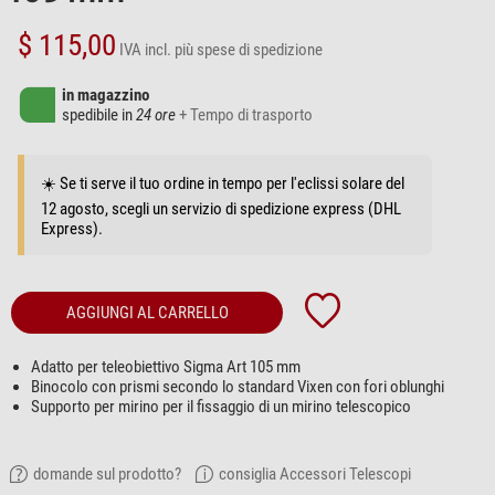
$ 115,00
IVA incl.
più spese di spedizione
in magazzino
spedibile in
24 ore
+ Tempo di trasporto
☀️ Se ti serve il tuo ordine in tempo per l'eclissi solare del
12 agosto, scegli un servizio di spedizione express (DHL
Express).
AGGIUNGI AL CARRELLO
Adatto per teleobiettivo Sigma Art 105 mm
Binocolo con prismi secondo lo standard Vixen con fori oblunghi
Supporto per mirino per il fissaggio di un mirino telescopico
domande sul prodotto?
consiglia Accessori Telescopi