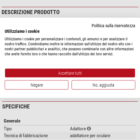
DESCRIZIONE PRODOTTO
Fissi l'obiettivo della fotocamera a una montatura Astronomik, attacchi un
Politica sulla riservatezza
cercatore e metta a fuoco con il motore di messa a fuoco ZWO EAF.
Utilizziamo i cookie
Utilizziamo i cookie per personalizzare i contenuti, gli annunci e per analizzare il
Con questo anello di sostegno, può finalmente montare il suo obiettivo,
nostro traffico. Condividiamo inoltre le informazioni sull'utilizzo del nostro sito con i
compreso un cannocchiale di guida adatto, in modo sicuro su una piccola
nostri partner pubblicitari e analitici, che possono combinarle con altre informazioni
che avete fornito loro o che hanno raccolto dall'utilizzo dei loro servizi.
montatura da viaggio. L'inseguimento sicuro senza sovraccaricare la
montatura è già possibile con la montatura Star Adventurer di Skywatcher o
la montatura EQ3. Le lunghe esposizioni sono ora possibili collegando in
Accettare tutti
modo sicuro un cannocchiale di guida.
Negare
No, aggiusta
Inoltre, può mettere a fuoco comodamente con il motore di messa a fuoco
mostra di più...
ZWO EAF senza dover toccare l'obiettivo. Questo garantisce sempre la
migliore messa a fuoco possibile.
SPECIFICHE
L'articolo è realizzato con stampa 3D in
PLA
(polilattide)
speciale
. Questa
variante della plastica PLA è
resistente ai raggi UV
e
mantiene la forma
Generale
fino a 110 °C.
Tipo
Adattore
Ambito di consegna:
Tecnica di fabbricazione
adattatore per oculare