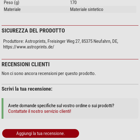
Peso (g)
170
Anelli di sostegno
Materiale
Materiale sintetico
Scarpa per cercatore
Barra a coda di rondine
Adattatore per ZWO
SICUREZZA DEL PRODOTTO
Cinghia
Materiale di montaggio
Produttore:
Astroprints, Freisinger Weg 27, 85375 Neufahrn, DE,
https://www.astroprints.de/
Commento del nostro esperto:
RECENSIONI CLIENTI
La preghiamo di notare che questa versione dell'accessorio
non è
Non ci sono ancora recensioni per questo prodotto.
adatta alle nuove versioni dell'EAF, cioè
non è
adatta a
ZWO Electronic
Automatic Focuser EAF N
,
ZWO Electronic Automatic Focuser EAF
Scrivi la tua recensione:
Pro
.
Tuttavia, gli accessori sono perfettamente adatti alla versione
Avete domande specifiche sul vostro ordine o sui prodotti?
precedente dell'attuale EAF!
Contattate il nostro servizio clienti!
(Stefan Taube)
Aggiungi la tua recensione.