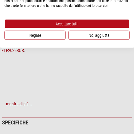
nostri partner pubblicitari e analitici, che possono combinarle con altre informazioni
che avete fornito loro o che hanno raccolto dall'utilizzo dei loro servizi.
domande sul prodotto?
consiglia Accessori Telescopi
Accettare tutti
DESCRIZIONE PRODOTTO
Negare
No, aggiusta
Con questo adattatore è possibile collegare il focheggiatore Feather Touch
FTF2025BCR
.
mostra di più...
SPECIFICHE