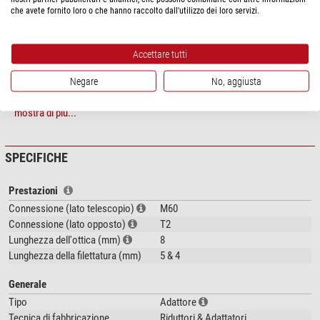
Filettatura lato telescopio: filettatura interna M60x0,75 - lunghezza 5 mm
che avete fornito loro o che hanno raccolto dall'utilizzo dei loro servizi.
Filettatura lato fotocamera: filettatura esterna T2 M42x0,75 - lunghezza
4 mm
Accettare tutti
Negare
No, aggiusta
mostra di più...
SPECIFICHE
Prestazioni
Connessione (lato telescopio)
M60
Connessione (lato opposto)
T2
Lunghezza dell'ottica (mm)
8
Lunghezza della filettatura (mm)
5 & 4
Generale
Tipo
Adattore
Tecnica di fabbricazione
Riduttori & Adattatori