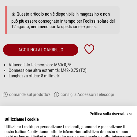
☀️ Questo articolo non è disponibile in magazzino e non
può più essere consegnato in tempo per l'eclissi solare del
12 agosto, nemmeno con la spedizione express.
AGGIUNGI AL CARRELLO
Attacco lato telescopico: M60x0,75
Connessione altra estremità: M42x0,75 (T2)
Lunghezza ottica: 8 millimetri
domande sul prodotto?
consiglia Accessori Telescopi
DESCRIZIONE PRODOTTO
Politica sulla riservatezza
Utilizziamo i cookie
L'adapter riduce una filettatura esterna M60x0,75 a una filettatura esterna
Utilizziamo i cookie per personalizzare i contenuti, gli annunci e per analizzare il
T2 (M42x0,75).
nostro traffico. Condividiamo inoltre le informazioni sull'utilizzo del nostro sito con i
nostri partner pubblicitari e analitici, che possono combinarle con altre informazioni