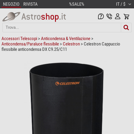
NEGOZIO
RIVISTA
%SALE%
IT / $
Accessori Telescopi
>
Anticondensa & Ventilazione
>
Anticondensa/Paraluce flessibile
>
Celestron
> Celestron Cappuccio
flessibile anticondensa DX C9.25/C11