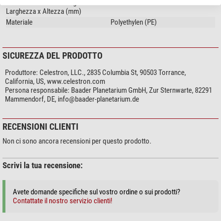
Dimensioni esterne Lunghezza x
1067 x 432
Larghezza x Altezza (mm)
Materiale
Polyethylen (PE)
SICUREZZA DEL PRODOTTO
Produttore:
Celestron, LLC., 2835 Columbia St, 90503 Torrance,
California, US, www.celestron.com
Persona responsabile:
Baader Planetarium GmbH, Zur Sternwarte, 82291
Mammendorf, DE,
info@baader-planetarium.de
RECENSIONI CLIENTI
Non ci sono ancora recensioni per questo prodotto.
Scrivi la tua recensione:
Avete domande specifiche sul vostro ordine o sui prodotti?
Contattate il nostro servizio clienti!