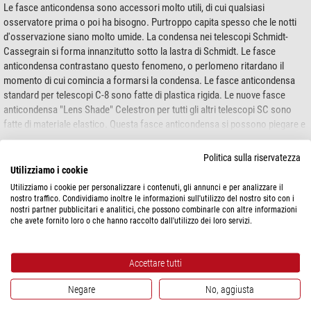
Le fasce anticondensa sono accessori molto utili, di cui qualsiasi
osservatore prima o poi ha bisogno. Purtroppo capita spesso che le notti
d'osservazione siano molto umide. La condensa nei telescopi Schmidt-
Cassegrain si forma innanzitutto sotto la lastra di Schmidt. Le fasce
anticondensa contrastano questo fenomeno, o perlomeno ritardano il
momento di cui comincia a formarsi la condensa. Le fasce anticondensa
standard per telescopi C-8 sono fatte di plastica rigida. Le nuove fasce
anticondensa "Lens Shade" Celestron per tutti gli altri telescopi SC sono
fatte di materiale elastico. Questa fasce anticondensa si possono piegare e
non occupano pertanto molto spazio.
mostra di più...
Politica sulla riservatezza
Utilizziamo i cookie
SPECIFICHE
Utilizziamo i cookie per personalizzare i contenuti, gli annunci e per analizzare il
nostro traffico. Condividiamo inoltre le informazioni sull'utilizzo del nostro sito con i
nostri partner pubblicitari e analitici, che possono combinarle con altre informazioni
Prestazioni
che avete fornito loro o che hanno raccolto dall'utilizzo dei loro servizi.
Adatto per stumenti ottici
9,25 - 11
Accettare tutti
Generale
Tipo
Anticondensa & Ventilazione
Negare
No, aggiusta
Tecnica di fabbricazione
Cappuccio anti condensa