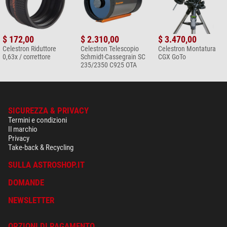
$ 172,00
$ 2.310,00
$ 3.470,00
Celestron Riduttore
Celestron Telescopio
Celestron Montatura
0,63x / correttore
Schmidt-Cassegrain SC
CGX GoTo
235/2350 C925 OTA
SICUREZZA & PRIVACY
Termini e condizioni
Il marchio
Privacy
Take-back & Recycling
SULLA ASTROSHOP.IT
DOMANDE
NEWSLETTER
OPZIONI DI PAGAMENTO