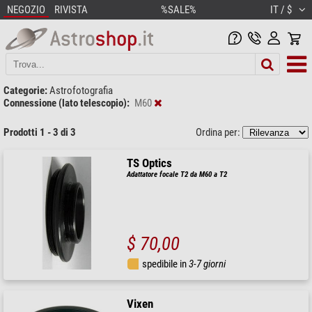
NEGOZIO
RIVISTA
%SALE%
IT / $
Categorie:
Astrofotografia
Connessione (lato telescopio):
M60
Prodotti 1 - 3 di 3
Ordina per:
TS Optics
Adattatore focale T2 da M60 a T2
$ 70,00
spedibile in
3-7 giorni
Vixen