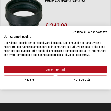
Reducer 0,67x ED81S/ED103S/ED115S
$ 249,00
Politica sulla riservatezza
spedibile in
1-2 settimane
Utilizziamo i cookie
Utilizziamo i cookie per personalizzare i contenuti, gli annunci e per analizzare il
Vixen
nostro traffico. Condividiamo inoltre le informazioni sull'utilizzo del nostro sito con i
nostri partner pubblicitari e analitici, che possono combinarle con altre informazioni
Adattore Fotocamera Adapter 60DX per Nikon
che avete fornito loro o che hanno raccolto dall'utilizzo dei loro servizi.
Accettare tutti
$ 147,00
Negare
No, aggiusta
spedibile in
1-2 settimane