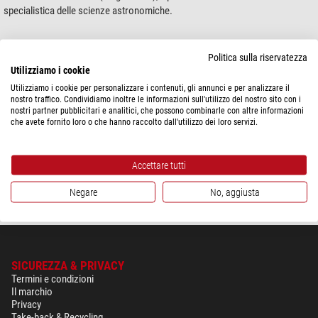
specialistica delle scienze astronomiche.
Prodotti 1 - 1 di 1
Ordina per:
Politica sulla riservatezza
Utilizziamo i cookie
Optec
Utilizziamo i cookie per personalizzare i contenuti, gli annunci e per analizzare il
NextGEN Piastra di montaggio per fotocamera ST-7 con
nostro traffico. Condividiamo inoltre le informazioni sull'utilizzo del nostro sito con i
filettatura a T
nostri partner pubblicitari e analitici, che possono combinarle con altre informazioni
che avete fornito loro o che hanno raccolto dall'utilizzo dei loro servizi.
$ 207,00
Accettare tutti
spedibile in
24 ore
Negare
No, aggiusta
SICUREZZA & PRIVACY
Termini e condizioni
Il marchio
Privacy
Take-back & Recycling