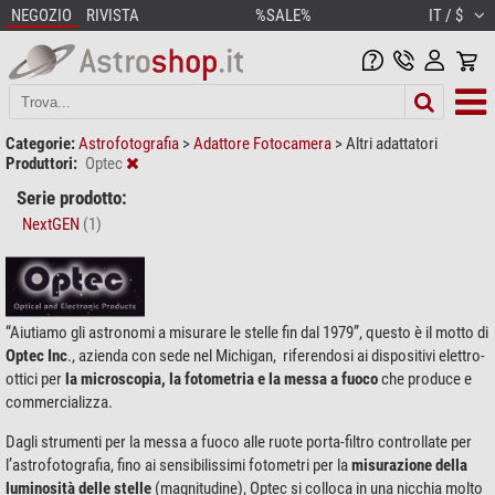
NEGOZIO
RIVISTA
%SALE%
IT / $
Categorie:
Astrofotografia
>
Adattore Fotocamera
>
Altri adattatori
Produttori:
Optec
Serie prodotto:
NextGEN
(1)
“Aiutiamo gli astronomi a misurare le stelle fin dal 1979”, questo è il motto di
Optec Inc
., azienda con sede nel Michigan, riferendosi ai dispositivi elettro-
ottici per
la microscopia, la fotometria e la messa a fuoco
che produce e
commercializza.
Dagli strumenti per la messa a fuoco alle ruote porta-filtro controllate per
l’astrofotografia, fino ai sensibilissimi fotometri per la
misurazione della
luminosità delle stelle
(magnitudine), Optec si colloca in una nicchia molto