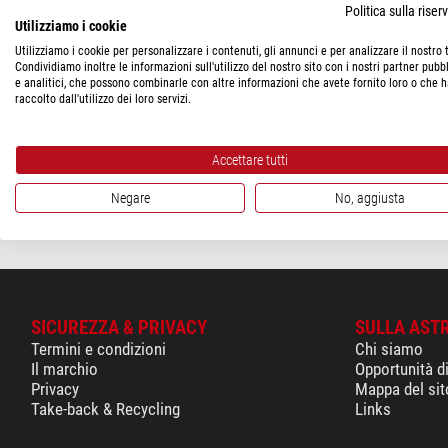
Politica sulla rise
< 60 $
(2)
Utilizziamo i cookie
Utilizziamo i cookie per personalizzare i contenuti, gli annunci e per analizzare il nostro t
STATO DI CONSEGNA
Condividiamo inoltre le informazioni sull'utilizzo del nostro sito con i nostri partner pubbl
Pierro Astro
e analitici, che possono combinarle con altre informazioni che avete fornito loro o che 
in magazzino
(1)
Schmidt-Cassegrain su ad
raccolto dall'utilizzo dei loro servizi.
fotografico M48
a breve termine
(1)
$ 35,90
Accettare tutti
spedibile in
1-2 
Negare
No, aggiusta
SICUREZZA & PRIVACY
SULLA AST
Termini e condizioni
Chi siamo
Il marchio
Opportunità d
Privacy
Mappa del sit
Take-back & Recycling
Links