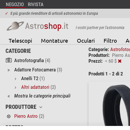
NEGOZIO
RIVISTA
✓
Il più grande rivenditore di articoli astronomici in Europa
I vostri partner per l'astronomia
Telescopi
Montature
Oculari
Filtro
A
Categorie:
Astrofoto
CATEGORIE
Produttori:
Pierro As
Astrofotografia
(4)
Prezzi:
< 60 $
Adattore Fotocamera
(3)
Prodotti 1 - 2 di 2
Anelli T2
(1)
Altri adattatori
(2)
Mostra le categorie principali
PRODUTTORE
Pierro Astro
(2)
PREZZO