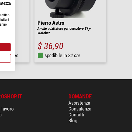
rvatezza
raffico.
icitari
Pierro Astro
hanno
attatore
Anello adattatore per cercatore Sky-
Watcher
$ 36,90
settimane
spedibile in
24 ore
ROSHOP.IT
DOMANDE
Assistenza
i lavoro
Consulenza
o
Contatti
Blog