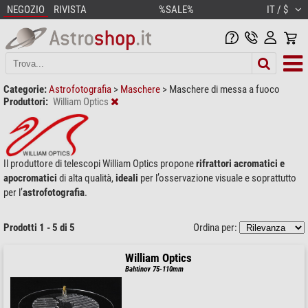
NEGOZIO
RIVISTA
%SALE%
IT / $
Categorie:
Astrofotografia
>
Maschere
>
Maschere di messa a fuoco
Produttori:
William Optics
Il produttore di telescopi William Optics propone
rifrattori acromatici e
apocromatici
di alta qualità,
ideali
per l’osservazione visuale e soprattutto
per l’
astrofotografia
.
Prodotti 1 - 5 di 5
Ordina per:
William Optics
Bahtinov 75-110mm