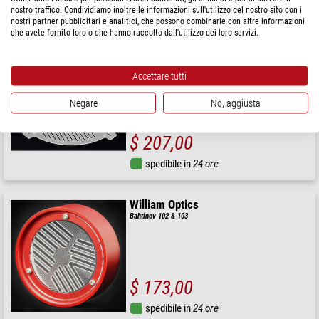
nostro traffico. Condividiamo inoltre le informazioni sull'utilizzo del nostro sito con i
spedibile in
24 ore
nostri partner pubblicitari e analitici, che possono combinarle con altre informazioni
che avete fornito loro o che hanno raccolto dall'utilizzo dei loro servizi.
William Optics
Bahtinov 243-308mm
Accettare tutti
Negare
No, aggiusta
$ 207,00
spedibile in
24 ore
William Optics
Bahtinov 102 & 103
$ 173,00
spedibile in
24 ore