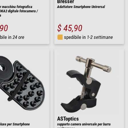
Bresser
r macchina fotografica
Adattatore Smartphone Universal
DKA2 digitale fotocamera /
a
,90
$ 45,90
bile in
24 ore
spedibile in
1-2 settimane
ASToptics
luxe per Smartphone
supporto camera universale per barra