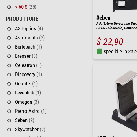
< 60 $
(25)
Seben
PRODUTTORE
Adattatore Universale Sma
ASToptics
(4)
DKA5 Telescopio, Cannocc
Astroprints
(2)
$ 22,90
Berlebach
(1)
spedibile in
24 o
Bresser
(3)
Celestron
(1)
Discovery
(1)
Geoptik
(1)
Levenhuk
(1)
Omegon
(3)
Pierro Astro
(1)
Seben
(2)
Skywatcher
(2)