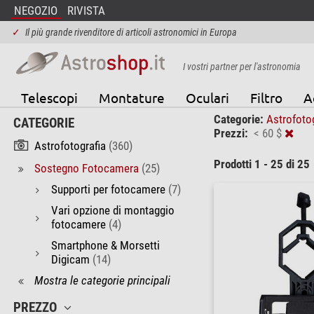
NEGOZIO
RIVISTA
✓
Il più grande rivenditore di articoli astronomici in Europa
I vostri partner per l'astronomia
Telescopi
Montature
Oculari
Filtro
A
Categorie:
Astrofoto
CATEGORIE
Prezzi:
< 60 $
Astrofotografia
(360)
Prodotti 1 - 25 di 25
Sostegno Fotocamera
(25)
Supporti per fotocamere
(7)
Vari opzione di montaggio
fotocamere
(4)
Smartphone & Morsetti
Digicam
(14)
Mostra le categorie principali
PREZZO