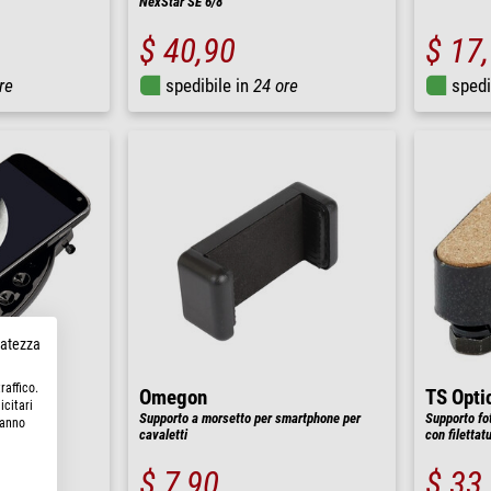
NexStar SE 6/8
$ 40,90
$ 17
re
spedibile in
24 ore
spedi
rvatezza
raffico.
Omegon
TS Opti
icitari
Supporto a morsetto per smartphone per
Supporto fo
hanno
cavaletti
con filettat
$ 7,90
$ 33