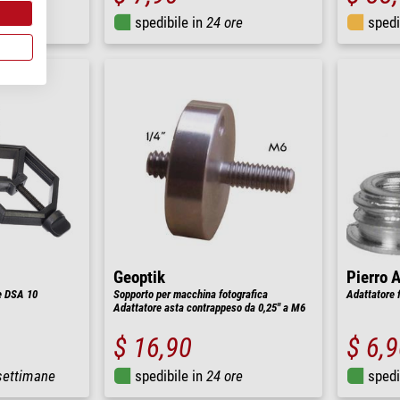
re
spedibile in
24 ore
spedi
Geoptik
Pierro 
e DSA 10
Sopporto per macchina fotografica
Adattatore f
Adattatore asta contrappeso da 0,25" a M6
$ 16,90
$ 6,
settimane
spedibile in
24 ore
spedi