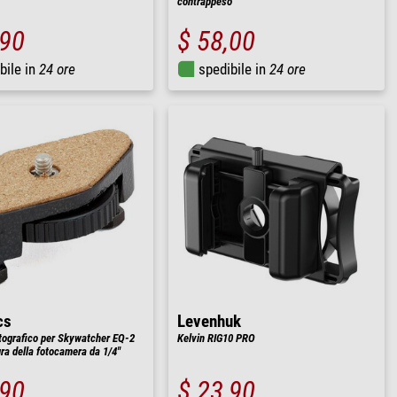
contrappeso
,90
$ 58,00
bile in
24 ore
spedibile in
24 ore
cs
Levenhuk
tografico per Skywatcher EQ-2
Kelvin RIG10 PRO
ura della fotocamera da 1/4"
,90
$ 23,90