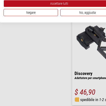
Accettare tutti
spedibile in
24 o
Negare
No, aggiusta
Discovery
Adattatore per smartphon
$ 46,90
spedibile in
1-2 