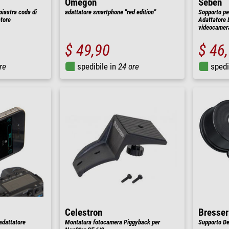
Omegon
Seben
iastra coda di
adattatore smartphone "red edition"
Sopporto pe
tore
Adattatore 
videocamer
$ 49,90
$ 46
re
spedibile in
24 ore
spedi
Celestron
Bresser
adattatore
Montatura fotocamera Piggyback per
Supporto De