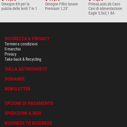
Omegon Kit per la
Omegon Filtro lunare
PrimaLuceLab Cavo
pulizia delle lenti 7 in 1
Premium 1,25''
Cavi di alimentazione
Eagle 5,5x2,1 8A
SICUREZZA & PRIVACY
Termini e condizioni
Il marchio
Privacy
Take-back & Recycling
SULLA ASTROSHOP.IT
DOMANDE
NEWSLETTER
OPZIONI DI PAGAMENTO
SPEDIZIONI & RESI
BUSINESS TO BUSINESS