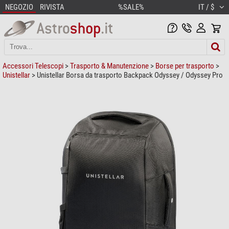
NEGOZIO
RIVISTA
%SALE%
IT / $
Accessori Telescopi
>
Trasporto & Manutenzione
>
Borse per trasporto
>
Unistellar
> Unistellar Borsa da trasporto Backpack Odyssey / Odyssey Pro