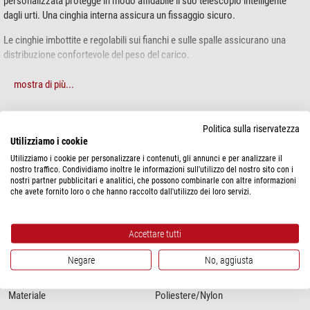
personalizzata protegge in modo affidabile il suo telescopio intelligente
dagli urti. Una cinghia interna assicura un fissaggio sicuro.
Le cinghie imbottite e regolabili sui fianchi e sulle spalle assicurano una
distribuzione confortevole del peso del carico.
Lo zaino protegge anche dalla pioggia e dall'umidità.
mostra di più...
SPECIFICHE
Politica sulla riservatezza
Utilizziamo i cookie
Utilizziamo i cookie per personalizzare i contenuti, gli annunci e per analizzare il
Prestazioni
nostro traffico. Condividiamo inoltre le informazioni sull'utilizzo del nostro sito con i
Adatto per ...
Odyssey & Odyssey Pro (Unistellar)
nostri partner pubblicitari e analitici, che possono combinarle con altre informazioni
che avete fornito loro o che hanno raccolto dall'utilizzo dei loro servizi.
Generale
Dimensioni esterne Lunghezza x
55x38,5x16
Accettare tutti
Larghezza x Altezza (cm)
Tecnica di fabbricazione
Borsa da trasporto
Negare
No, aggiusta
Tipo
Trasporto & Manutenzione
Colore
nero
Materiale
Poliestere/Nylon