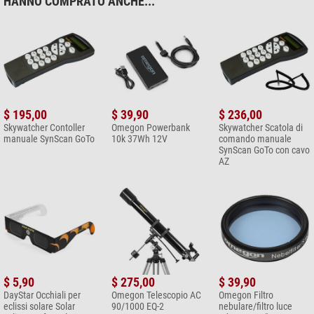
HANNO COMPRATO ANCHE...
$ 195,00
$ 39,90
$ 236,00
Skywatcher Contoller
Omegon Powerbank
Skywatcher Scatola di
manuale SynScan GoTo
10k 37Wh 12V
comando manuale
SynScan GoTo con cavo
AZ
$ 5,90
$ 275,00
$ 39,90
DayStar Occhiali per
Omegon Telescopio AC
Omegon Filtro
eclissi solare Solar
90/1000 EQ-2
nebulare/filtro luce