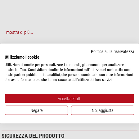
mostra di più...
SPECIFICHE
Politica sulla riservatezza
Utilizziamo i cookie
Utilizziamo i cookie per personalizzare i contenuti, gli annunci e per analizzare il
Generale
nostro traffico. Condividiamo inoltre le informazioni sull'utilizzo del nostro sito con i
Tipo
Cavo
nostri partner pubblicitari e analitici, che possono combinarle con altre informazioni
che avete fornito loro o che hanno raccolto dall'utilizzo dei loro servizi.
Tecnica di fabbricazione
Cavo dati
Lunghezza (mm)
-
Larghezza (mm)
-
Accettare tutti
Altezza (mm)
-
Peso (g)
-
Negare
No, aggiusta
Colore
nero
SICUREZZA DEL PRODOTTO