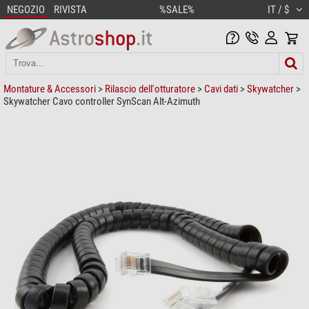
NEGOZIO
RIVISTA
%SALE%
IT / $
Montature & Accessori
>
Rilascio dell'otturatore
>
Cavi dati
>
Skywatcher
>
Skywatcher Cavo controller SynScan Alt-Azimuth