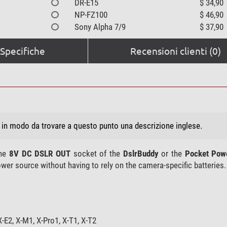
DR-E15
$ 34,90
NP-FZ100
$ 46,90
Sony Alpha 7/9
$ 37,90
Specifiche
Recensioni clienti (0)
, in modo da trovare a questo punto una descrizione inglese.
the
8V DC DSLR OUT
socket of the
DslrBuddy
or the
Pocket Pow
r source without having to rely on the camera-specific batteries.
E2, X-M1, X-Pro1, X-T1, X-T2