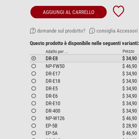
AGGIUNGI AL CARRELLO
domande sul prodotto?
consiglia Accessori
Questo prodotto è disponibile nelle seguenti varianti
Prezzo
Adatto per ...
DR-E8
$ 34,90
NP-FW50
$ 46,90
DR-E17
$ 34,90
DR-E18
$ 34,90
DR-E5
$ 34,90
DR-E6
$ 34,90
DR-E10
$ 34,90
DR-400
$ 34,90
NP-W126
$ 46,90
EP-5B
$ 28,90
EP-5A
$ 46,90