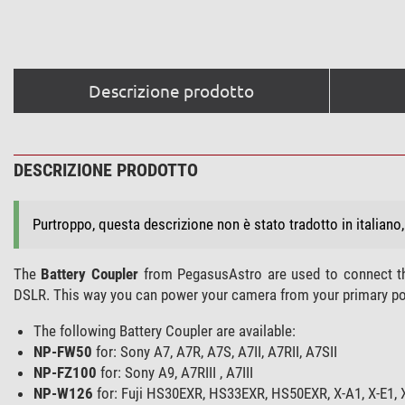
Descrizione prodotto
DESCRIZIONE PRODOTTO
Purtroppo, questa descrizione non è stato tradotto in italiano
The
Battery Coupler
from PegasusAstro are used to connect 
DSLR. This way you can power your camera from your primary powe
The following Battery Coupler are available:
NP-FW50
for: Sony A7, A7R, A7S, A7II, A7RII, A7SII
NP-FZ100
for: Sony A9, A7RIII , A7III
NP-W126
for: Fuji HS30EXR, HS33EXR, HS50EXR, X-A1, X-E1, X-