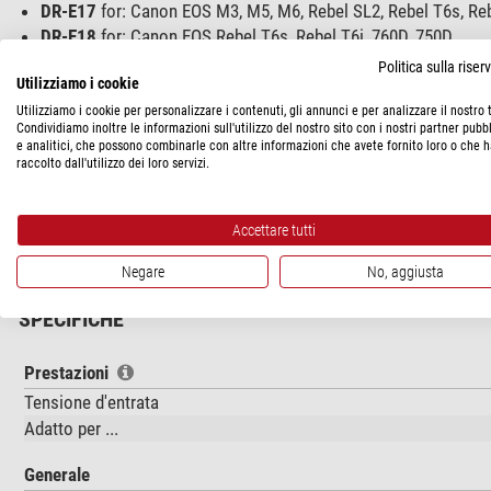
DR-E17
for: Canon EOS M3, M5, M6, Rebel SL2, Rebel T6s, Rebe
DR-E18
for: Canon EOS Rebel T6s, Rebel T6i, 760D, 750D
DR–E5
for: Canon 450D Rebel XSi, Digital Rebel XS, Digital Reb
Politica sulla rise
Utilizziamo i cookie
DR-E6
for: Canon 5D Mk II, 5D Mk III, 6D, 60D, 60Da, 7D, 70D
DR-E8
for: Canon EOS 700D, 650D, 600D, 550D
Utilizziamo i cookie per personalizzare i contenuti, gli annunci e per analizzare il nostro t
Condividiamo inoltre le informazioni sull'utilizzo del nostro sito con i nostri partner pubbl
DR-E10
for: Canon EOS 1100D, 1200D
e analitici, che possono combinarle con altre informazioni che avete fornito loro o che 
DR-400
for: Canon 5D, 50D, 40D, 30D, 20D, 10D, D60, D30
raccolto dall'utilizzo dei loro servizi.
DR-E15
for: Canon 100D
EP-5B
for: Nikon D800, D800E, D610, D700, D7200, D7000
Accettare tutti
EP-5A:
for Nikon D5100, D5200 D5300, D5500, DF, P7100, P72
Negare
No, aggiusta
SPECIFICHE
Prestazioni
Tensione d'entrata
Adatto per ...
Generale