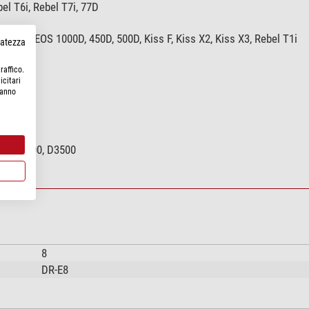
l T6i, Rebel T7i, 77D
el SXi, EOS 1000D, 450D, 500D, Kiss F, Kiss X2, Kiss X3, Rebel T1i
rvatezza
raffico.
icitari
hanno
00, P7800, D3500
8
DR-E8