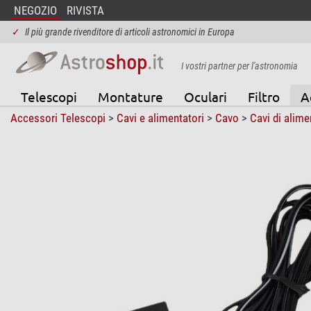
NEGOZIO
RIVISTA
✓
Il più grande rivenditore di articoli astronomici in Europa
I vostri partner per l'astronomia
Telescopi
Montature
Oculari
Filtro
A
Accessori Telescopi
>
Cavi e alimentatori
>
Cavo
>
Cavi di alim