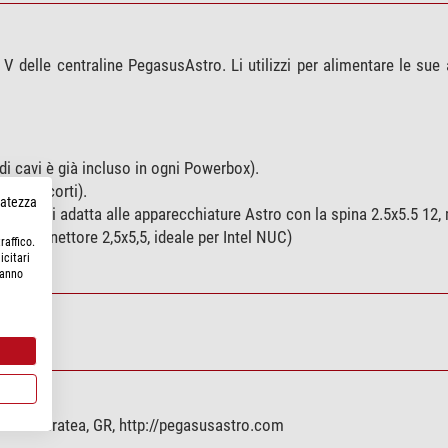
 V delle centraline PegasusAstro. Li utilizzi per alimentare le sue
di cavi è già incluso in ogni Powerbox).
vi più corti).
rvatezza
di cavi si adatta alle apparecchiature Astro con la spina 2.5x5.5 1
on connettore 2,5x5,5, ideale per Intel NUC)
raffico.
icitari
hanno
9001 Keratea, GR, http://pegasusastro.com