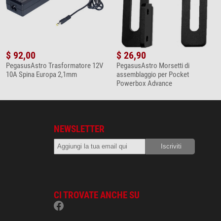
$ 92,00
$ 26,90
PegasusAstro Trasformatore 12V
PegasusAstro Morsetti di
10A Spina Europa 2,1mm
assemblaggio per Pocket
Powerbox Advance
NEWSLETTER
CI TROVATE ANCHE SU