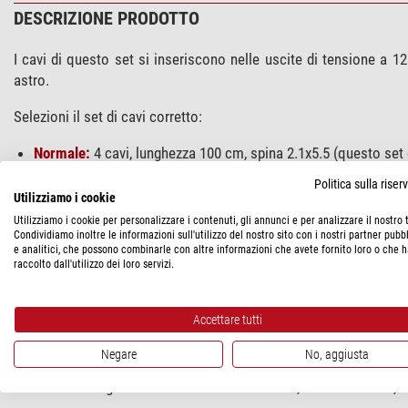
DESCRIZIONE PRODOTTO
I cavi di questo set si inseriscono nelle uscite di tensione a 12
astro.
Selezioni il set di cavi corretto:
Normale:
4 cavi, lunghezza 100 cm, spina 2.1x5.5 (questo set 
Corto:
2 cavi, lunghezza 50 cm, spina 2.1x5.5 (Questo set ha ca
Politica sulla rise
2.5x5.5:
2 cavi, lunghezza 180 cm, spina 2.5x5.5 (Questo set 
Utilizziamo i cookie
Intel NUC
1 cavo, lunghezza 50 cm, spina 2,5x5,5 (cavo corto c
Utilizziamo i cookie per personalizzare i contenuti, gli annunci e per analizzare il nostro t
Condividiamo inoltre le informazioni sull'utilizzo del nostro sito con i nostri partner pubbl
e analitici, che possono combinarle con altre informazioni che avete fornito loro o che 
raccolto dall'utilizzo dei loro servizi.
SPECIFICHE
Accettare tutti
SICUREZZA DEL PRODOTTO
Negare
No, aggiusta
Produttore:
Pegasus Astro Co. LTD GR Branch, Kolokotroni 10, 1