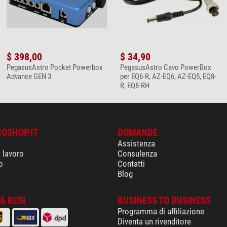
$ 398,00
$ 34,90
PegasusAstro Pocket Powerbox
PegasusAstro Cavo PowerBox
Advance GEN 3
per EQ6-R, AZ-EQ6, AZ-EQ5, EQ8-
R, EQ8-RH
ROSHOP.IT
DOMANDE
Assistenza
i lavoro
Consulenza
o
Contatti
Blog
& RESI
BUSINESS TO BUSINESS
Programma di affiliazione
Diventa un rivenditore