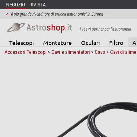
NEGOZIO
RIVISTA
✓
Il più grande rivenditore di articoli astronomici in Europa
I vostri partner per l'astronomia
Telescopi
Montature
Oculari
Filtro
A
Accessori Telescopi
>
Cavi e alimentatori
>
Cavo
>
Cavi di alim