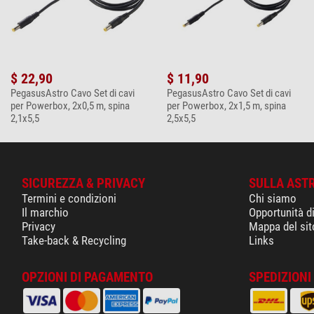
$ 22,90
$ 11,90
PegasusAstro Cavo Set di cavi
PegasusAstro Cavo Set di cavi
per Powerbox, 2x0,5 m, spina
per Powerbox, 2x1,5 m, spina
2,1x5,5
2,5x5,5
SICUREZZA & PRIVACY
SULLA AST
Termini e condizioni
Chi siamo
Il marchio
Opportunità d
Privacy
Mappa del sit
Take-back & Recycling
Links
OPZIONI DI PAGAMENTO
SPEDIZIONI 