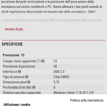
posizione del polo nord celeste e la posizione dell'asse polare della
montatura sul vostro notebook o PC. Basta allineare i due punti usando le
viti di regolazione altazimutale ed equatoriale della montatura - fatto!
La posizione del polo nord celeste differisce leggermente dalla posizione
della stella polare.
L'elettronica calcola la posizione esatta in base all'ora e
mostra di più...
alla data.
Grazie alla sensibilità della fotocamera e all'ampio campo visivo,
l'allineamento polare è possibile anche con una montatura orientata solo
approssimativamente.
SPECIFICHE
Funziona anche nell'
emisfero australe
! Se inoltre vi trovate a basse
latitudini, si tiene conto anche della rifrazione atmosferica.
Prestazioni
Campo visivo apparente (°)
13
Veloce e facile con una guida utente comprensibile
Precisione di posizione
30
Non c'è bisogno di poter vedere chiaramente la Stella Polare
Interfacce
USB 2.0
Funziona anche in condizioni di scarsa visibilità
Tipo di sensore
Chip CMOS
Questa variante dell'iPolar include solo la fotocamera senza adattatori
Dimensione pixel
3,75
aggiuntivi in dotazione. La fotocamera si inserisce, ad esempio,
Profondità di bit (Bit)
8
direttamente nel supporto del cercatore polare sulle montature per camera
Sistemi operativi supportati
Windows Vista/ 7 /8 /8.1 /10
StarTracker e StarTracker Pro.
Adatto per montature
SkyTracker Pro
Politica sulla riservatezza
Utilizziamo i cookie