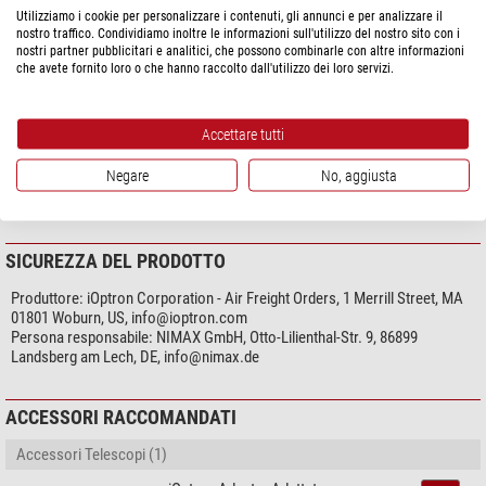
Generale
Commento del nostro esperto:
Utilizziamo i cookie per personalizzare i contenuti, gli annunci e per analizzare il
Peso (g)
70
nostro traffico. Condividiamo inoltre le informazioni sull'utilizzo del nostro sito con i
nostri partner pubblicitari e analitici, che possono combinarle con altre informazioni
Serie
iPolar
Ogni iPolar è progettato per una specifica montatura iOptron e si
che avete fornito loro o che hanno raccolto dall'utilizzo dei loro servizi.
Tipo
Cercatore
adatta solo a quella. Pertanto, si prega di prestare attenzione
Tecnica di fabbricazione
Cercatore polare
all'esatto campo di applicazione dell'iPolar prima dell'acquisto. Un
riferimento alla montatura compatibile è anche incluso nel nome del
Accettare tutti
prodotto.
DOWNLOADS
Negare
No, aggiusta
(Jan Ströher)
Manuale d'uso (EN)
iOptron iPolar è compatibile con gli strumenti Apple. Per macOS è
disponibile un'applicazione specifica, scaricabile dal Mac App Store.
SICUREZZA DEL PRODOTTO
Questa app consente di utilizzare la fotocamera iPolar per allineare
con precisione la montatura del telescopio.
Produttore:
iOptron Corporation - Air Freight Orders, 1 Merrill Street, MA
01801 Woburn, US,
info@ioptron.com
Per i dispositivi iOS come iPhone e iPad è disponibile l'app "iOptron
Persona responsabile:
NIMAX GmbH, Otto-Lilienthal-Str. 9, 86899
Landsberg am Lech, DE,
iPolar Mobile". Tuttavia, l'utilizzo di questa app richiede l'accessorio
info@nimax.de
iMate Astronomy Control Box per stabilire una connessione tra la
fotocamera iPolar e il dispositivo mobile.
ACCESSORI RACCOMANDATI
Si prega di notare che il software iPolar per macOS è a pagamento.
Accessori Telescopi (1)
L'app iOS richiede accessori aggiuntivi per l'utilizzo. Assicurarsi che il