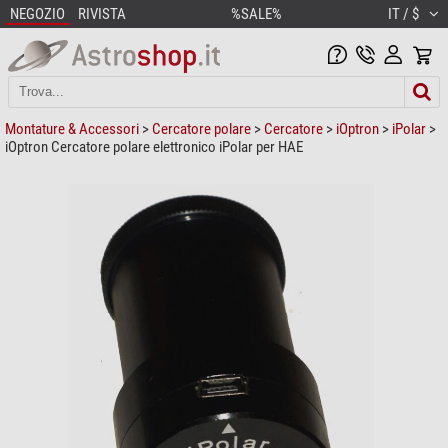
NEGOZIO
RIVISTA
%SALE%
IT / $
Montature & Accessori
>
Cercatore polare
>
Cercatore
>
iOptron
>
iPolar
>
iOptron Cercatore polare elettronico iPolar per HAE