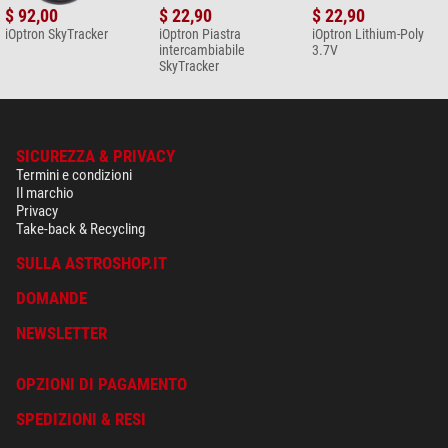
$ 92,00
$ 22,90
$ 22,90
iOptron SkyTracker
iOptron Piastra
iOptron Lithium-Poly
intercambiabile
3.7V
SkyTracker
SICUREZZA & PRIVACY
Termini e condizioni
Il marchio
Privacy
Take-back & Recycling
SULLA ASTROSHOP.IT
DOMANDE
NEWSLETTER
OPZIONI DI PAGAMENTO
SPEDIZIONI & RESI