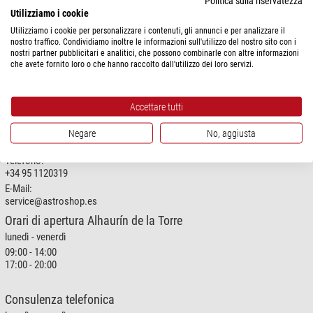
Politica sulla riservatezza
Utilizziamo i cookie
Omegon
Utilizziamo i cookie per personalizzare i contenuti, gli annunci e per analizzare il
Ti aspettiamo!
nostro traffico. Condividiamo inoltre le informazioni sull'utilizzo del nostro sito con i
nostri partner pubblicitari e analitici, che possono combinarle con altre informazioni
che avete fornito loro o che hanno raccolto dall'utilizzo dei loro servizi.
Ci trovi qui:
Avda. de las Américas, s/n
Pol.Ind. Paredillas II. c/ Arroba,
Accettare tutti
6. Torre 5 Buzón 5
29130 Alhaurín de la Torre
MALAGA (SPAGNA)
Negare
No, aggiusta
Telefono:
+34 95 1120319
E-Mail:
service@astroshop.es
Orari di apertura Alhaurín de la Torre
lunedì - venerdì
09:00 - 14:00
17:00 - 20:00
Consulenza telefonica