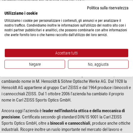
Politica sulla riservatezza
Utilizziamo i cookie
Utilizziamo i cookie per personalizzare i contenuti, gli annunci e per analizzare il
nostro traffico. Condividiamo inoltre le informazioni sull'utilizzo del nostro sito con i
nostri partner pubblicitari e analitici, che possono combinarle con altre informazioni
che avete fornito loro o che hanno raccolto dall'utilizzo dei loro servizi.
Accettare tutti
Negare
No, aggiusta
L'azienda M. Hensoldt & Söhne diventa società per azioni nel 1922,
cambiando nome in M. Hensoldt & Söhne Optische Werke AG. Dal 1928 la
Hensoldt AG appartiene al gruppo Carl ZEISS e dal 1964 produce i binocoli e
i cannocchiali ZEISS. Dal 1 ottobre 2006 l'azienda ha cambiato il proprio
nome in Carl ZEISS Sports Optics GmbH.
Ancora oggi l'azienda è
leader nell'industria ottica e della meccanica di
precisione
. Certificata secondo gli standard DIN/IS 9001 la Carl ZEISS
Sports Optics GmbH, oltre a
binocoli e cannocchiali
, produce anche ottiche
industriali. Ricopre inoltre un ruolo importante nel mercato del lavoro e