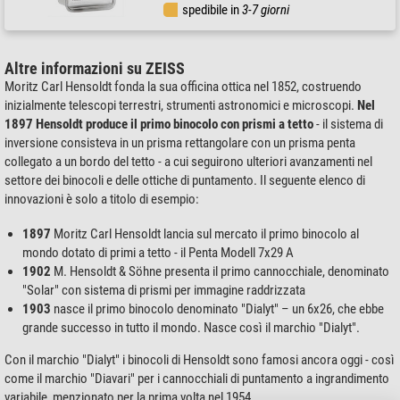
spedibile in
3-7 giorni
Altre informazioni su ZEISS
Moritz Carl Hensoldt fonda la sua officina ottica nel 1852, costruendo
inizialmente telescopi terrestri, strumenti astronomici e microscopi.
Nel
1897 Hensoldt produce il primo binocolo con prismi a tetto
- il sistema di
inversione consisteva in un prisma rettangolare con un prisma penta
collegato a un bordo del tetto - a cui seguirono ulteriori avanzamenti nel
settore dei binocoli e delle ottiche di puntamento. Il seguente elenco di
innovazioni è solo a titolo di esempio:
1897
Moritz Carl Hensoldt lancia sul mercato il primo binocolo al
mondo dotato di primi a tetto - il Penta Modell 7x29 A
1902
M. Hensoldt & Söhne presenta il primo cannocchiale, denominato
"Solar" con sistema di prismi per immagine raddrizzata
1903
nasce il primo binocolo denominato "Dialyt" – un 6x26, che ebbe
grande successo in tutto il mondo. Nasce così il marchio "Dialyt".
Con il marchio "Dialyt" i binocoli di Hensoldt sono famosi ancora oggi - così
come il marchio "Diavari" per i cannocchiali di puntamento a ingrandimento
variabile, menzionato per la prima volta nel 1954.