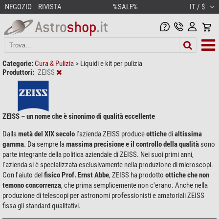
NEGOZIO
RIVISTA
%SALE%
IT / $
Categorie:
Cura & Pulizia
>
Liquidi e kit per pulizia
Produttori:
ZEISS
ZEISS – un nome che è sinonimo di qualità eccellente
Dalla
metà del XIX secolo
l'azienda ZEISS produce
ottiche
di
altissima
gamma
. Da sempre la
massima precisione e il controllo della qualità
sono
parte integrante della politica aziendale di ZEISS. Nei suoi primi anni,
l'azienda si è specializzata esclusivamente nella produzione di microscopi.
Con l'aiuto del
fisico Prof. Ernst Abbe
, ZEISS ha prodotto
ottiche che non
temono concorrenza
, che prima semplicemente non c'erano. Anche nella
produzione di telescopi per astronomi professionisti e amatoriali ZEISS
fissa gli standard qualitativi.