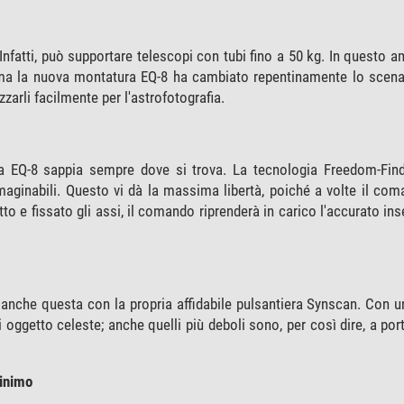
fatti, può supportare telescopi con tubi fino a 50 kg. In questo a
i, ma la nuova montatura EQ-8 ha cambiato repentinamente lo scena
zarli facilmente per l'astrofotografia.
ra EQ-8 sappia sempre dove si trova. La tecnologia Freedom-Find
mmaginabili. Questo vi dà la massima libertà, poiché a volte il c
tto e fissato gli assi, il comando riprenderà in carico l'accurato i
nche questa con la propria affidabile pulsantiera Synscan. Con u
oggetto celeste; anche quelli più deboli sono, per così dire, a port
minimo