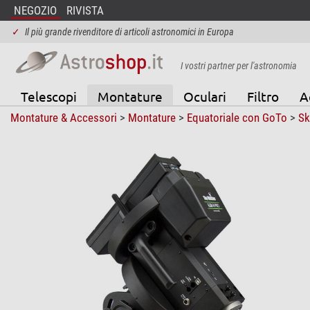
NEGOZIO
RIVISTA
✓
Il più grande rivenditore di articoli astronomici in Europa
I vostri partner per l'astronomia
Telescopi
Montature
Oculari
Filtro
A
Montature & Accessori
>
Montature
>
Equatoriale con GoTo
>
Sk