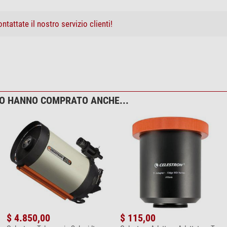
Montatura
ntattate il nostro servizio clienti!
equatoriale
si
si
multilingua
SynScan
TO HANNO COMPRATO ANCHE...
siderale, solare e lunare
42900
opzionale
opzionale
Assistenza informatica
5
$ 4.850,00
$ 115,00