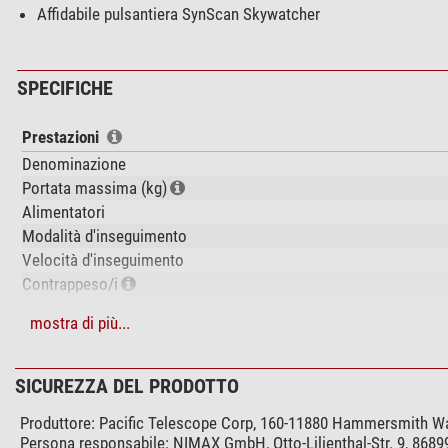
Affidabile pulsantiera SynScan Skywatcher
SPECIFICHE
Prestazioni
Denominazione
Portata massima (kg)
Alimentatori
Modalità d'inseguimento
Velocità d'inseguimento
Contrappeso/i
Regolazione micrometrica azimutale (°)
mostra di più...
Regolazione dell'altezza della polare (°)
Contrappeso della montatura (kg)
Tipo di motore
SICUREZZA DEL PRODOTTO
Guidacavo
Produttore:
Pacific Telescope Corp, 160-11880 Hammersmith W
Tipo di trasmissione
Persona responsabile:
NIMAX GmbH, Otto-Lilienthal-Str. 9, 868