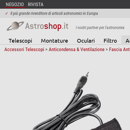
NEGOZIO
RIVISTA
✓
Il più grande rivenditore di articoli astronomici in Europa
I vostri partner per l'astronomia
Telescopi
Montature
Oculari
Filtro
A
Accessori Telescopi
>
Anticondensa & Ventilazione
>
Fascia An