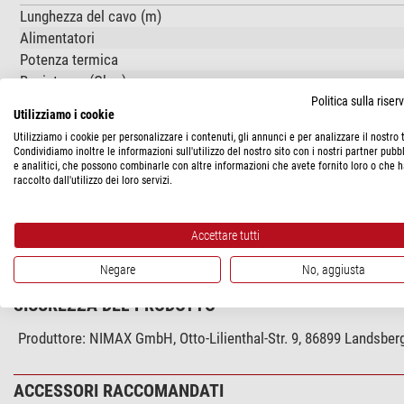
Lunghezza del cavo (m)
Alimentatori
Potenza termica
Resistenza (Ohm)
Politica sulla rise
Amperaggio (A)
Utilizziamo i cookie
Utilizziamo i cookie per personalizzare i contenuti, gli annunci e per analizzare il nostro t
Generale
Condividiamo inoltre le informazioni sull'utilizzo del nostro sito con i nostri partner pubbl
Lunghezza (cm)
e analitici, che possono combinarle con altre informazioni che avete fornito loro o che 
raccolto dall'utilizzo dei loro servizi.
DOWNLOADS
Accettare tutti
Manuale d'uso (DE/EN/FR/IT/ES)
Negare
No, aggiusta
SICUREZZA DEL PRODOTTO
Produttore:
NIMAX GmbH, Otto-Lilienthal-Str. 9, 86899 Landsbe
ACCESSORI RACCOMANDATI