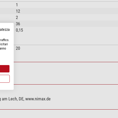
1
12
2
36
rvatezza
0,15
raffico.
icitari
20
hanno
rg am Lech, DE, www.nimax.de