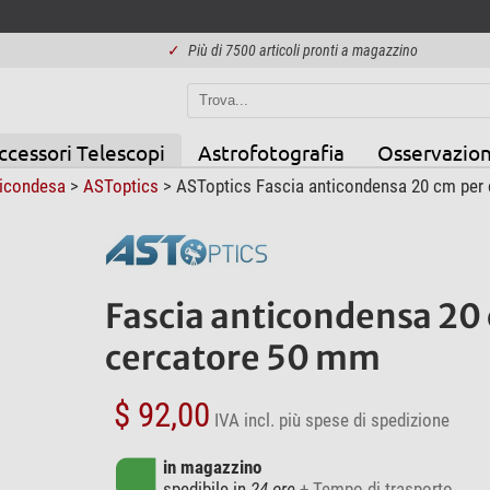
✓
Più di 7500 articoli pronti a magazzino
ccessori Telescopi
Astrofotografia
Osservazion
ticondesa
>
ASToptics
> ASToptics Fascia anticondensa 20 cm per
Fascia anticondensa 20
cercatore 50 mm
$ 92,00
IVA incl.
più spese di spedizione
in magazzino
spedibile in
24 ore
+ Tempo di trasporto