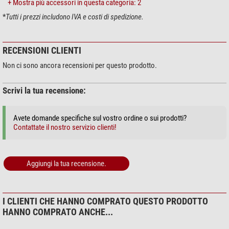
+ Mostra più accessori in questa categoria: 2
Colore: esterno nero/interno rosso
Materiale: cordura/nylon
*
Tutti i prezzi includono IVA e costi di spedizione.
Nella consegna:
RECENSIONI CLIENTI
Fascia riscaldante con cavo e presa Cinch
Non ci sono ancora recensioni per questo prodotto.
Scrivi la tua recensione:
Avete domande specifiche sul vostro ordine o sui prodotti?
Contattate il nostro servizio clienti!
Aggiungi la tua recensione.
I CLIENTI CHE HANNO COMPRATO QUESTO PRODOTTO
HANNO COMPRATO ANCHE...