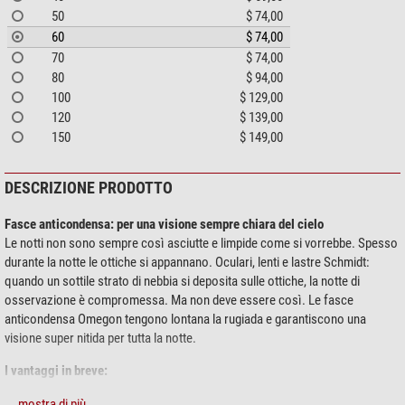
50
$ 74,00
60
$ 74,00
70
$ 74,00
80
$ 94,00
100
$ 129,00
120
$ 139,00
150
$ 149,00
DESCRIZIONE PRODOTTO
Fasce anticondensa: per una visione sempre chiara del cielo
Le notti non sono sempre così asciutte e limpide come si vorrebbe. Spesso
durante la notte le ottiche si appannano. Oculari, lenti e lastre Schmidt:
quando un sottile strato di nebbia si deposita sulle ottiche, la notte di
osservazione è compromessa. Ma non deve essere così. Le fasce
anticondensa Omegon tengono lontana la rugiada e garantiscono una
visione super nitida per tutta la notte.
I vantaggi in breve:
La fascia anticondensa mantiene il telescopio, il cercatore e gli oculari
mostra di più...