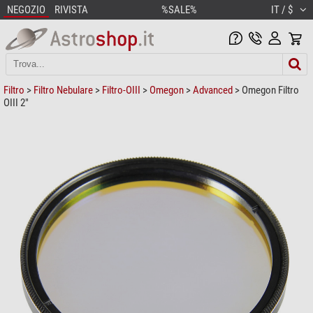
NEGOZIO
RIVISTA
%SALE%
IT / $
Filtro
>
Filtro Nebulare
>
Filtro-OIII
>
Omegon
>
Advanced
> Omegon Filtro
OIII 2"