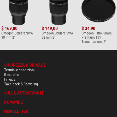
$ 169,00
$ 149,00
$ 34,90
Omegon Oculare SWA
Omegon Oculare SWA
Omegon Filtro lunare
38 mm 2''
32 mm 2''
Premium 13%
Transmissione 2''
SICUREZZA & PRIVACY
Termini e condizioni
Il marchio
Privacy
Take-back & Recycling
SULLA ASTROSHOP.IT
DOMANDE
NEWSLETTER