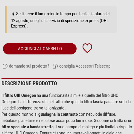
☀️ Se ti serve il tuo ordine in tempo per l'eclissi solare del
12 agosto, scegli un servizio di spedizione express (DHL
Express).
AGGIUNGI AL CARRELLO
domande sul prodotto?
consiglia Accessori Telescopi
DESCRIZIONE PRODOTTO
Il
filtro OIII Omegon
ha una funzionalità simile a quella del filtro UHC
Omegon. La differenza sta nel fatto che questo filtro lascia passare solo la
luce dell'ossigeno tre volte ionizzato.
Per questo motivo si
guadagna in contrasto
con nebulode diffuse,
nebulose planetarie e nebulose assai poco luminose. Siccome si tratta di un
filtro speciale a banda stretta
, il suo campo d'impiego è più limitato rispetto
al filtro UHC Omegon. Eppure ci sono innumerevoli oggetti in cielo che