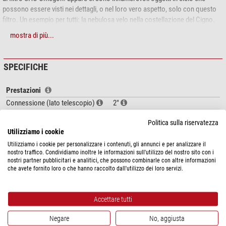
possono essere visti nei dettagli, o nel loro vero aspetto, solo con questo
filtro. Un esempio per tutti: la nebulosa velo nella costellazione del Cigno.
mostra di più...
L'utilizzo dei
filtri OIII Omegon
non è proficuo soltanto in ambienti con
inquinamento luminoso. Anche con un cielo scuro il contrasto viene
aumentato. Il filtro OIII Omegon può essere utilizzato con tutti gli oculari da
SPECIFICHE
2''.
Prestazioni
Commento del nostro esperto:
Connessione (lato telescopio)
2"
Materiale della montatura
Alluminio
Suggerimento:
Sta ancora cercando il filtro giusto? I consigli dei
Politica sulla riservatezza
Telaio
2"
nostri esperti nell'articolo della rivista
Con questi filtri oculari vedrà
Utilizziamo i cookie
sicuramente di più.
Utilizziamo i cookie per personalizzare i contenuti, gli annunci e per analizzare il
Generale
nostro traffico. Condividiamo inoltre le informazioni sull'utilizzo del nostro sito con i
Serie
Advanced
nostri partner pubblicitari e analitici, che possono combinarle con altre informazioni
che avete fornito loro o che hanno raccolto dall'utilizzo dei loro servizi.
Tipo
Filtro
Tecnica di fabbricazione
filtro lineare
Accettare tutti
Campi di utilizzo
Anti-inquinamento luminoso
si
Negare
No, aggiusta
Nebulose ad emissione
-