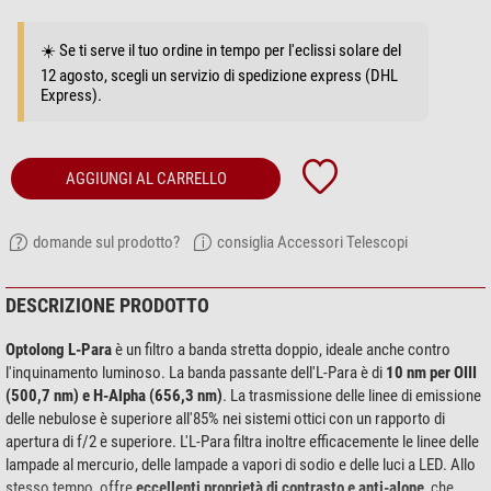
☀️ Se ti serve il tuo ordine in tempo per l'eclissi solare del
12 agosto, scegli un servizio di spedizione express (DHL
Express).
AGGIUNGI AL CARRELLO
domande sul prodotto?
consiglia Accessori Telescopi
DESCRIZIONE PRODOTTO
Optolong L-Para
è un filtro a banda stretta doppio, ideale anche contro
l'inquinamento luminoso. La banda passante dell'L-Para è di
10 nm per OIII
(500,7 nm) e H-Alpha (656,3 nm)
. La trasmissione delle linee di emissione
delle nebulose è superiore all'85% nei sistemi ottici con un rapporto di
apertura di f/2 e superiore. L'L-Para filtra inoltre efficacemente le linee delle
lampade al mercurio, delle lampade a vapori di sodio e delle luci a LED. Allo
stesso tempo, offre
eccellenti proprietà di contrasto e anti-alone
, che