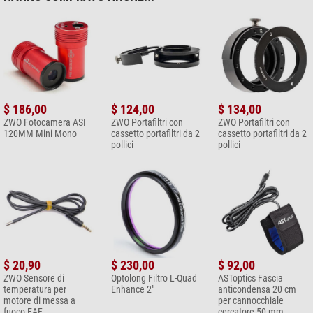
$ 186,00
$ 124,00
$ 134,00
ZWO Fotocamera ASI
ZWO Portafiltri con
ZWO Portafiltri con
120MM Mini Mono
cassetto portafiltri da 2
cassetto portafiltri da 2
pollici
pollici
$ 20,90
$ 230,00
$ 92,00
ZWO Sensore di
Optolong Filtro L-Quad
ASToptics Fascia
temperatura per
Enhance 2"
anticondensa 20 cm
motore di messa a
per cannocchiale
fuoco EAF
cercatore 50 mm