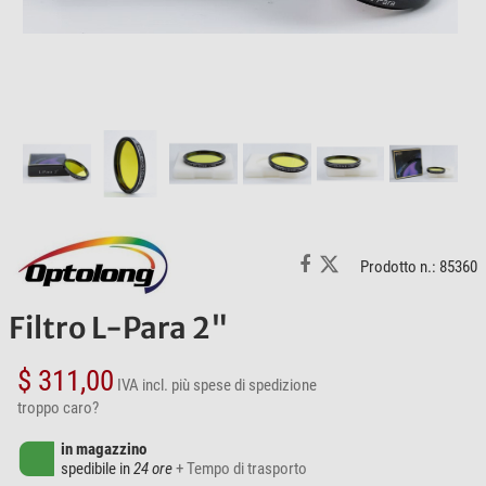
Prodotto n.: 85360
Filtro L-Para 2"
$ 311,00
IVA incl.
più spese di spedizione
troppo caro?
in magazzino
spedibile in
24 ore
+ Tempo di trasporto