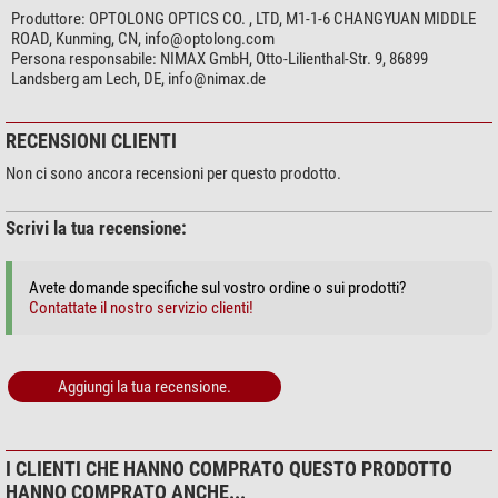
caratteristiche delle linee di emissione degli oggetti celesti e
Campi di utilizzo
Produttore:
OPTOLONG OPTICS CO. , LTD, M1-1-6 CHANGYUAN MIDDLE
dell'inquinamento luminoso, l'L-Para è in grado di mantenere un'elevata
ROAD, Kunming, CN,
info@optolong.com
Utile per fotografia
si
trasmittanza nello spettro OIII e H-Alpha.
Persona responsabile:
NIMAX GmbH, Otto-Lilienthal-Str. 9, 86899
Anti-inquinamento luminoso
si
Landsberg am Lech, DE,
info@nimax.de
Utilizzabile per osservazioni visuali
no
Nebulose e Galassie
si
RECENSIONI CLIENTI
Nebulose planetarie
si
Nebulose ad emissione
si
Non ci sono ancora recensioni per questo prodotto.
Resti di Supernova
si
Galassie ed ammassi stellari
si
Scrivi la tua recensione:
H-alpha
si
Avete domande specifiche sul vostro ordine o sui prodotti?
Contattate il nostro servizio clienti!
Aggiungi la tua recensione.
I CLIENTI CHE HANNO COMPRATO QUESTO PRODOTTO
HANNO COMPRATO ANCHE...