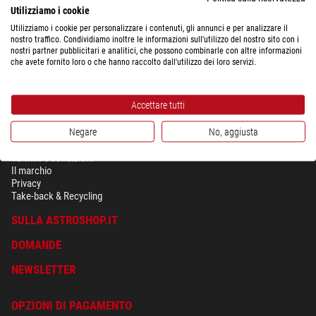
spedibile in
24 ore
Utilizziamo i cookie
Utilizziamo i cookie per personalizzare i contenuti, gli annunci e per analizzare il
nostro traffico. Condividiamo inoltre le informazioni sull'utilizzo del nostro sito con i
nostri partner pubblicitari e analitici, che possono combinarle con altre informazioni
che avete fornito loro o che hanno raccolto dall'utilizzo dei loro servizi.
Accettare tutti
Negare
No, aggiusta
SICUREZZA & PRIVACY
Termini e condizioni
Il marchio
Privacy
Take-back & Recycling
SULLA ASTROSHOP.IT
DOMANDE
NEWSLETTER
OPZIONI DI PAGAMENTO