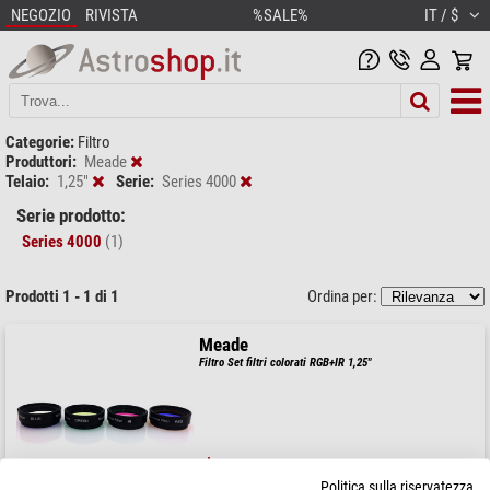
NEGOZIO
RIVISTA
%SALE%
IT / $
Categorie:
Filtro
Produttori:
Meade
Telaio:
1,25"
Serie:
Series 4000
Serie prodotto:
Series 4000
(1)
Prodotti 1 - 1 di 1
Ordina per:
Meade
Filtro Set filtri colorati RGB+IR 1,25"
$ 138,00
Politica sulla riservatezza