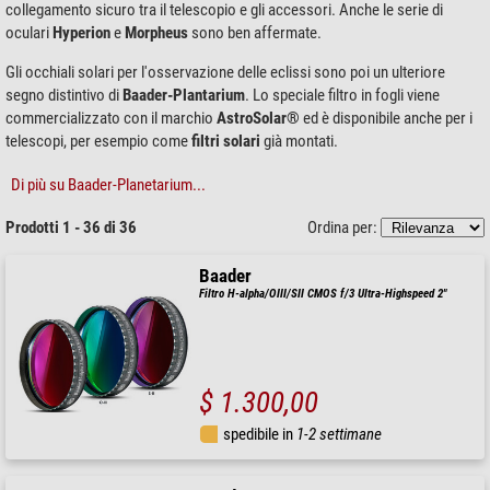
collegamento sicuro tra il telescopio e gli accessori. Anche le serie di
oculari
Hyperion
e
Morpheus
sono ben affermate.
Gli occhiali solari per l'osservazione delle eclissi sono poi un ulteriore
segno distintivo di
Baader-Plantarium
. Lo speciale filtro in fogli viene
commercializzato con il marchio
AstroSolar®
ed è disponibile anche per i
telescopi, per esempio come
filtri solari
già montati.
Di più su Baader-Planetarium...
Prodotti 1 - 36 di 36
Ordina per:
Baader
Filtro H-alpha/OIII/SII CMOS f/3 Ultra-Highspeed 2"
$ 1.300,00
spedibile in
1-2 settimane