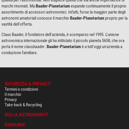
qualità per l'astronomia. Non stupisce quindi che sia anche importatrice di
marchi rinomati. Ma
Baader-Planetarium
espande continuamente il proprio
assortimento di accessori astronomici. Infatti, forse la maggior parte degli
astronomi amatoriali conosce il marchio
Baader-Planetarium
proprio per la
vastità dell'offerta.
Claus Baader, il fondatore dell'azienda, è scomparso nel 1995. L'unione
astronomica internazionale gli ha intitolato il piccolo pianeta 5658, che ora
porta il nome
clausbaader
.
Baader-Planetarium
è a tutt'oggi un'azienda a
conduzione familiare.
SICUREZZA & PRIVACY
Termini e condizioni
Il marchio
Privacy
Take-back & Recycling
SULLA ASTROSHOP.IT
DOMANDE