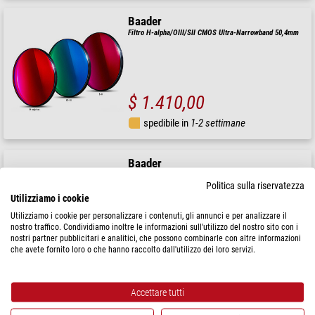
Baader
Filtro H-alpha/OIII/SII CMOS Ultra-Narrowband 50,4mm
$ 1.410,00
spedibile in
1-2 settimane
Baader
Filtro H-alpha/OIII/SII CMOS f/3 Ultra-Highspeed
Politica sulla riservatezza
50,4mm
Utilizziamo i cookie
Utilizziamo i cookie per personalizzare i contenuti, gli annunci e per analizzare il
nostro traffico. Condividiamo inoltre le informazioni sull'utilizzo del nostro sito con i
nostri partner pubblicitari e analitici, che possono combinarle con altre informazioni
$ 1.410,00
che avete fornito loro o che hanno raccolto dall'utilizzo dei loro servizi.
spedibile in
1-2 settimane
Accettare tutti
Baader