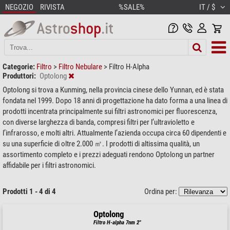
NEGOZIO
RIVISTA
%SALE%
IT / $
Categorie:
Filtro
>
Filtro Nebulare
>
Filtro H-Alpha
Produttori:
Optolong
Optolong si trova a Kunming, nella provincia cinese dello Yunnan, ed è stata
fondata nel 1999. Dopo 18 anni di progettazione ha dato forma a una linea di
prodotti incentrata principalmente sui filtri astronomici per fluorescenza,
con diverse larghezza di banda, compresi filtri per l’ultravioletto e
l’infrarosso, e molti altri. Attualmente l’azienda occupa circa 60 dipendenti e
su una superficie di oltre 2.000 ㎡. I prodotti di altissima qualità, un
assortimento completo e i prezzi adeguati rendono Optolong un partner
affidabile per i filtri astronomici.
Prodotti 1 - 4 di 4
Ordina per:
Optolong
Filtro H-alpha 7nm 2"