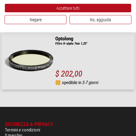
Accettare tutti
$ 380,00
Negare
No, aggiusta
spedibile in
1-2 settimane
Optolong
Filtro H-alpha 7nm 1,25"
$ 202,00
spedibile in
3-7 giorni
SICUREZZA & PRIVACY
Termini e condizioni
Il marchio