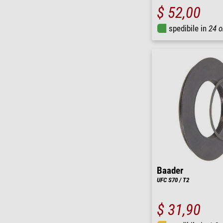
$ 52,00
spedibile in
24 o
Baader
UFC S70 / T2
$ 31,90