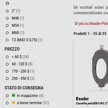
Gli occhiali solari 
2"
(1)
commercializzato co
M48
(1)
Di più su Baader-Plan
M54
(1)
M68
(1)
Prodotti 1 - 35 di 35
T2 (M42 X 0,75)
(1)
PREZZO
< 60 $
(24)
60 - 120 $
(8)
170 - 230 $
(1)
230 - 350 $
(2)
STATO DI CONSEGNA
in magazzino
(4)
Baader
a breve termine
(31)
Cassetto portafiltri UFC 2"