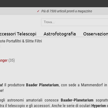
✓
Più di 7500 articoli pronti a magazzino
ccessori Telescopi
Astrofotografia
Osservazion
te Portafiltri & Slitte Filtri
hanger
(35)
a!
Il produttore
Baader Planetarium
, con sede a Mammendorf in B
ne!
egli astronomi amatoriali conosce
Baader-Planetarium
soprat
ra il telescopio e gli accessori. Anche le serie di oculari
Hyperion