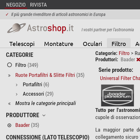
NEGOZIO
RIVISTA
✓
Il più grande rivenditore di articoli astronomici in Europa
I vostri partner per l'astronomia
Telescopi
Montature
Oculari
Filtro
A
Categorie:
Filtro
>
Ruo
CATEGORIE
Produttori:
Baader
Filtro
(349)
Serie prodotto:
Ruote Portafiltri & Slitte Filtri
(35)
Universal Filter C
Portafiltri
(6)
Accessori
(29)
Mostra le categorie principali
Tutto per l'astronomi
PRODUTTORE
cupole di osservazio
Baader
(35)
La maggior parte d
collegamento sicuro t
CONNESSIONE (LATO TELESCOPIO)