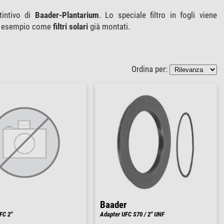
tintivo di
Baader-Plantarium
. Lo speciale filtro in fogli viene
per esempio come
filtri solari
già montati.
Ordina per:
Baader
FC 2"
Adapter UFC S70 / 2" UNF