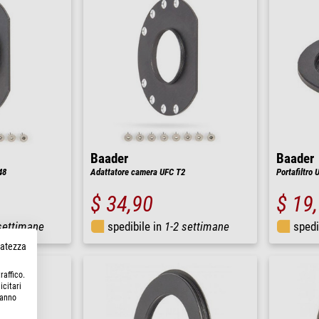
Baader
Baader
48
Adattatore camera UFC T2
Portafiltro
$ 34,90
$ 19
settimane
spedibile in
1-2 settimane
spedi
rvatezza
raffico.
icitari
hanno