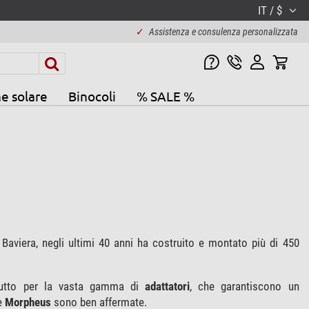
IT / $
✓
Assistenza e consulenza personalizzata
e solare
Binocoli
% SALE %
aviera, negli ultimi 40 anni ha costruito e montato più di 450
tutto per la vasta gamma di
adattatori
, che garantiscono un
e
Morpheus
sono ben affermate.