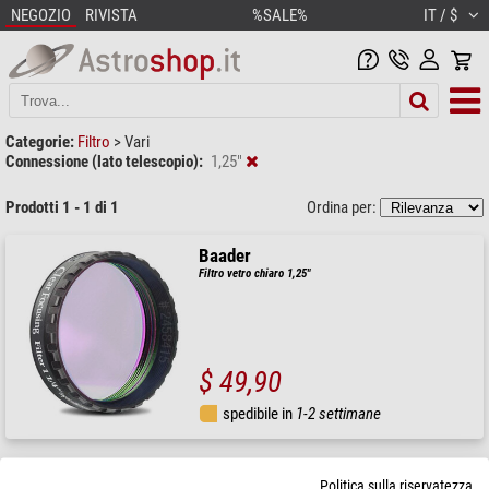
NEGOZIO
RIVISTA
%SALE%
IT / $
Categorie:
Filtro
>
Vari
Connessione (lato telescopio):
1,25"
Prodotti 1 - 1 di 1
Ordina per:
Baader
Filtro vetro chiaro 1,25"
$ 49,90
spedibile in
1-2 settimane
Politica sulla riservatezza