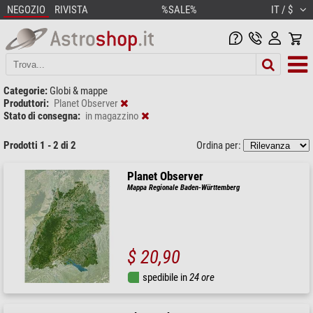
NEGOZIO
RIVISTA
%SALE%
IT / $
Categorie:
Globi & mappe
Produttori:
Planet Observer
Stato di consegna:
in magazzino
Prodotti 1 - 2 di 2
Ordina per:
Planet Observer
Mappa Regionale Baden-Württemberg
$ 20,90
spedibile in
24 ore