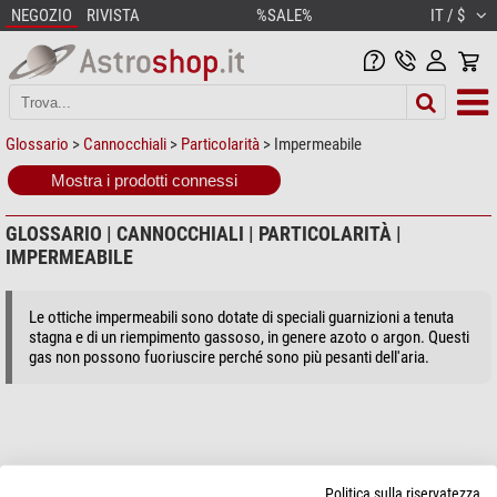
NEGOZIO
RIVISTA
%SALE%
IT / $
Glossario
>
Cannocchiali
>
Particolarità
> Impermeabile
Mostra i prodotti connessi
GLOSSARIO | CANNOCCHIALI | PARTICOLARITÀ |
IMPERMEABILE
Le ottiche impermeabili sono dotate di speciali guarnizioni a tenuta
stagna e di un riempimento gassoso, in genere azoto o argon. Questi
gas non possono fuoriuscire perché sono più pesanti dell'aria.
Politica sulla riservatezza