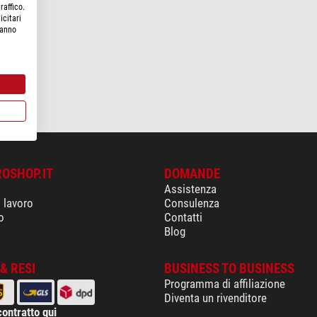
raffico.
icitari
hanno
ROSHOP.IT
DOMANDE
Assistenza
i lavoro
Consulenza
o
Contatti
Blog
& RESI
BUSINESS TO BUSINESS
Programma di affiliazione
Diventa un rivenditore
contratto qui