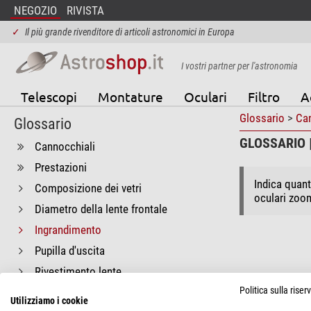
NEGOZIO
RIVISTA
✓
Il più grande rivenditore di articoli astronomici in Europa
I vostri partner per l'astronomia
Telescopi
Montature
Oculari
Filtro
A
Glossario
>
Can
Glossario
GLOSSARIO 
Cannocchiali
Prestazioni
Indica quant
Composizione dei vetri
oculari zoom
Diametro della lente frontale
Ingrandimento
Pupilla d'uscita
Rivestimento lente
Politica sulla rise
Sistema di messa a fuoco
Utilizziamo i cookie